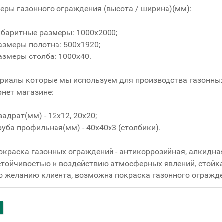
еры газонного ограждения (высота / ширина)(мм):
абаритные размеры: 1000х2000;
азмеры полотна: 500х1920;
азмеры столба: 1000х40.
риалы которые мы используем для производства газонны
рнет магазине:
вадрат(мм) - 12x12, 20x20;
руба профильная(мм) - 40x40x3 (столбики).
окраска газонных ограждений - антикоррозийная, алкидна
стойчивостью к воздействию атмосферных явлений, стойка
о желанию клиента, возможна покраска газонного огражд