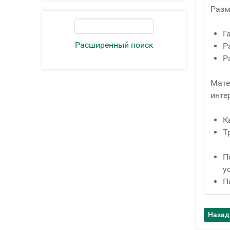
Разм
Г
Расширенный поиск
Р
Р
Мате
инте
К
Т
П
у
П