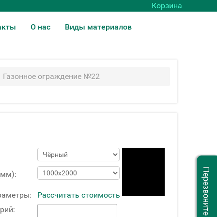
Корзина
акты
О нас
Виды материалов
Газонное ограждение №22
Перезвоните мне
(мм):
раметры:
Рассчитать стоимость
рий: