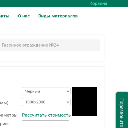
Корзина
акты
О нас
Виды материалов
Газонное ограждение №24
Перезвоните мне
(мм):
раметры:
Рассчитать стоимость
рий: