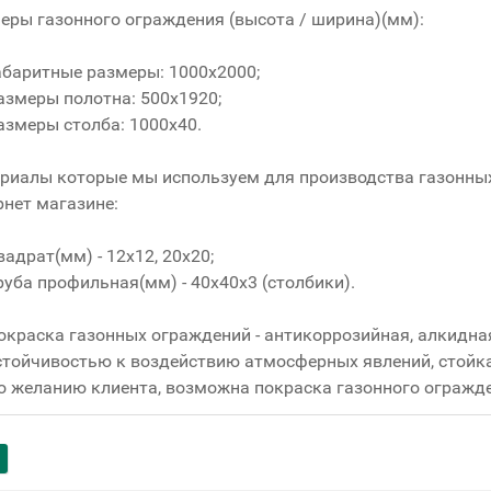
еры газонного ограждения (высота / ширина)(мм):
абаритные размеры: 1000х2000;
азмеры полотна: 500х1920;
азмеры столба: 1000х40.
риалы которые мы используем для производства газонны
рнет магазине:
вадрат(мм) - 12x12, 20x20;
руба профильная(мм) - 40x40x3 (столбики).
окраска газонных ограждений - антикоррозийная, алкидна
стойчивостью к воздействию атмосферных явлений, стойка
о желанию клиента, возможна покраска газонного огражд