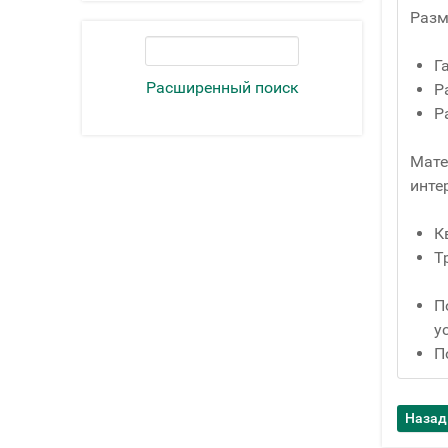
Разм
Г
Расширенный поиск
Р
Р
Мате
инте
К
Т
П
у
П