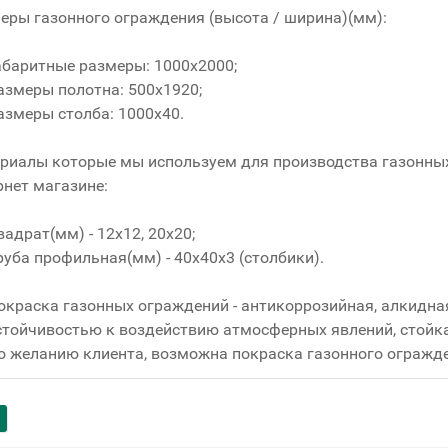
еры газонного ограждения (высота / ширина)(мм):
абаритные размеры: 1000х2000;
азмеры полотна: 500х1920;
азмеры столба: 1000х40.
риалы которые мы используем для производства газонны
рнет магазине:
вадрат(мм) - 12x12, 20x20;
руба профильная(мм) - 40x40x3 (столбики).
окраска газонных ограждений - антикоррозийная, алкидна
стойчивостью к воздействию атмосферных явлений, стойка
о желанию клиента, возможна покраска газонного огражд