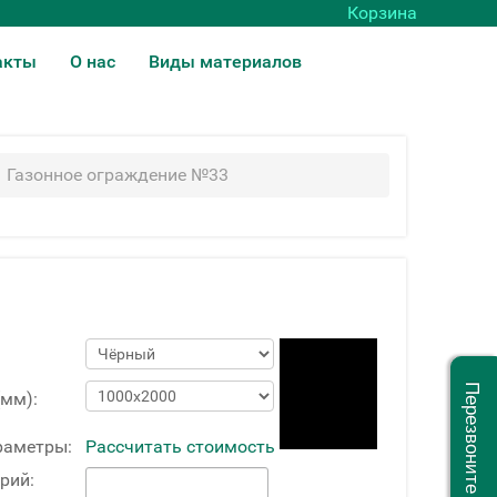
Корзина
акты
О нас
Виды материалов
Газонное ограждение №33
Перезвоните мне
(мм):
раметры:
Рассчитать стоимость
рий: