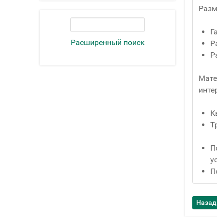
Разм
Г
Расширенный поиск
Р
Р
Мате
инте
К
Т
П
у
П