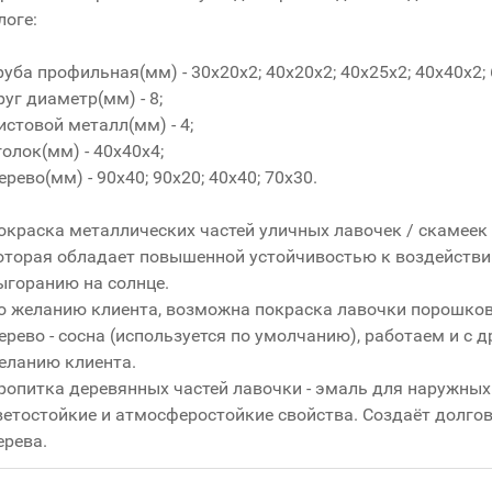
логе:
руба профильная(мм) - 30x20x2; 40x20x2; 40x25x2; 40x40x2; 
руг диаметр(мм) - 8;
истовой металл(мм) - 4;
голок(мм) - 40x40x4;
ерево(мм) - 90x40; 90x20; 40x40; 70x30.
окраска металлических частей уличных лавочек / скамеек 
оторая обладает повышенной устойчивостью к воздействи
ыгоранию на солнце.
о желанию клиента, возможна покраска лавочки порошков
ерево - сосна (используется по умолчанию), работаем и с д
еланию клиента.
ропитка деревянных частей лавочки - эмаль для наружных 
ветостойкие и атмосферостойкие свойства. Создаёт долго
ерева.