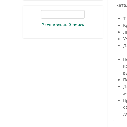
ката
Т
Расширенный поиск
К
Л
У
Д
П
к
в
П
Д
ж
П
с
д