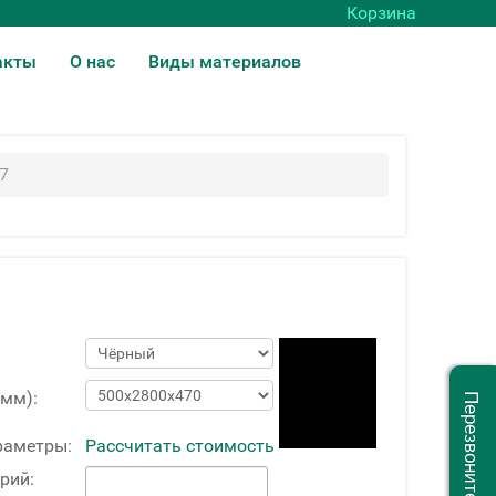
Корзина
акты
О нас
Виды материалов
7
(мм):
Перезвоните мне
раметры:
Рассчитать стоимость
рий: