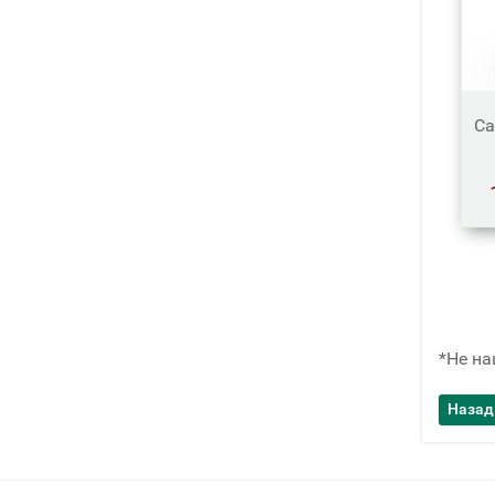
Са
*Не на