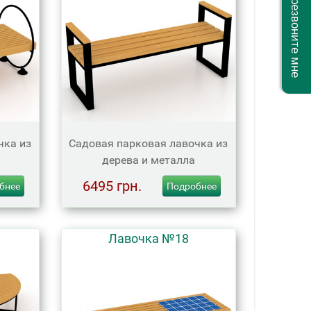
Перезвоните мне
чка из
Садовая парковая лавочка из
дерева и металла
6495 грн.
бнее
Подробнее
Лавочка №18