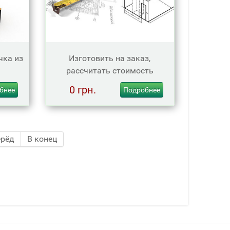
чка из
Изготовить на заказ,
рассчитать стоимость
0 грн.
бнее
Подробнее
ерёд
В конец