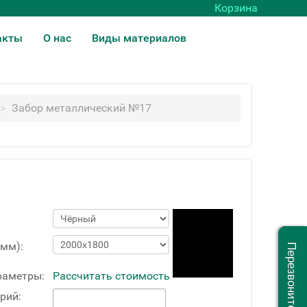
Корзина
акты
О нас
Виды материалов
>
Забор металлический №17
(мм):
Перезвоните мне
раметры:
Рассчитать стоимость
рий: