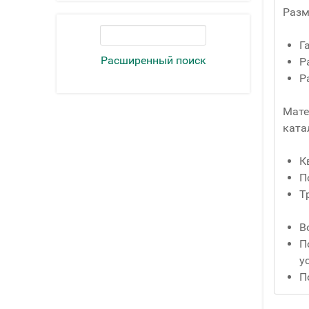
Разм
Г
Расширенный поиск
Р
Р
Мате
ката
К
П
Т
В
П
у
П