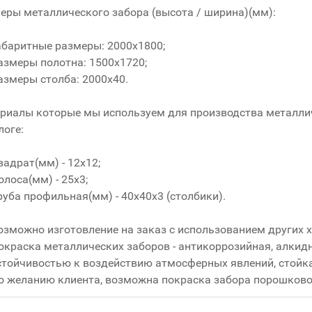
еры металлического забора (высота / ширина)(мм):
абаритные размеры: 2000х1800;
азмеры полотна: 1500х1720;
азмеры столба: 2000х40.
риалы которые мы используем для производства металлич
логе:
вадрат(мм) - 12x12;
олоса(мм) - 25x3;
руба профильная(мм) - 40x40x3 (столбики).
озможно изготовление на заказ с использованием других 
окраска металлических заборов - антикоррозийная, алкид
стойчивостью к воздействию атмосферных явлений, стойка
о желанию клиента, возможна покраска забора порошково