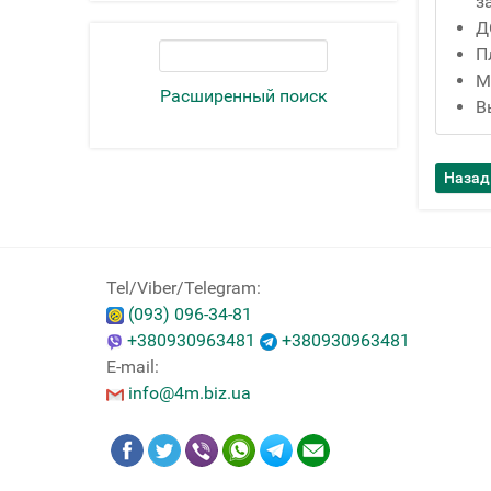
з
Д
П
М
Расширенный поиск
В
Tel/Viber/Telegram:
(093) 096-34-81
+380930963481
+380930963481
E-mail:
info@4m.biz.ua