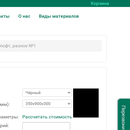
Корзина
акты
О нас
Виды материалов
лофт, разное №1
(мм):
Перезвоните мне
раметры:
Рассчитать стоимость
рий: