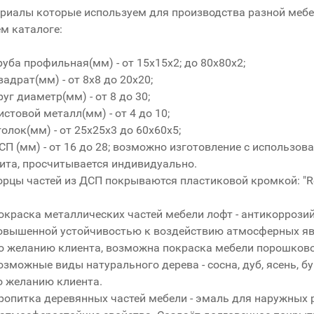
риалы которые используем для производства разной мебел
м каталоге:
руба профильная(мм) - от 15x15x2; до 80x80x2;
вадрат(мм) - от 8x8 до 20x20;
руг диаметр(мм) - от 8 до 30;
истовой металл(мм) - от 4 до 10;
голок(мм) - от 25x25x3 до 60x60x5;
СП (мм) - от 16 до 28; возможно изготовление с использо
ита, просчитывается индивидуально.
орцы частей из ДСП покрываются пластиковой кромкой: "R
окраска металлических частей мебели лофт - антикоррозий
овышенной устойчивостью к воздействию атмосферных явл
о желанию клиента, возможна покраска мебели порошково
озможные виды натурального дерева - сосна, дуб, ясень, б
о желанию клиента.
ропитка деревянных частей мебели - эмаль для наружных р