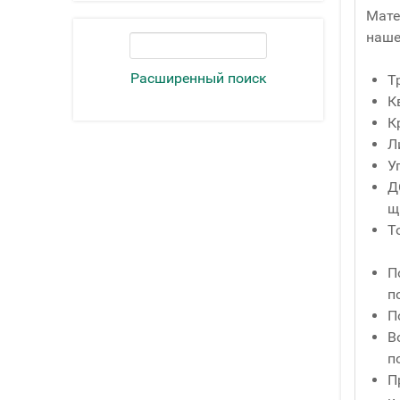
Мате
наше
Расширенный поиск
Т
К
К
Л
У
Д
щ
Т
П
п
П
В
п
П