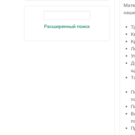
Мате
наше
Расширенный поиск
Т
К
К
Л
У
Д
щ
Т
П
п
П
В
п
П