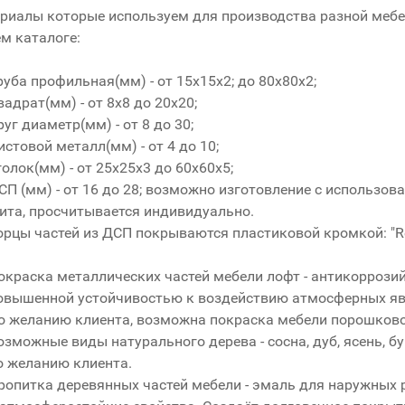
риалы которые используем для производства разной мебел
м каталоге:
руба профильная(мм) - от 15x15x2; до 80x80x2;
вадрат(мм) - от 8x8 до 20x20;
руг диаметр(мм) - от 8 до 30;
истовой металл(мм) - от 4 до 10;
голок(мм) - от 25x25x3 до 60x60x5;
СП (мм) - от 16 до 28; возможно изготовление с использо
ита, просчитывается индивидуально.
орцы частей из ДСП покрываются пластиковой кромкой: "R
окраска металлических частей мебели лофт - антикоррозий
овышенной устойчивостью к воздействию атмосферных явл
о желанию клиента, возможна покраска мебели порошково
озможные виды натурального дерева - сосна, дуб, ясень, б
о желанию клиента.
ропитка деревянных частей мебели - эмаль для наружных р