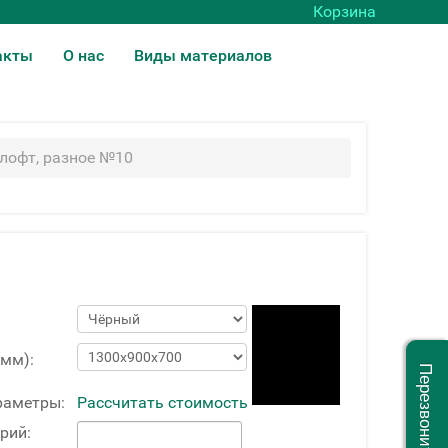
Корзина
акты
О нас
Виды материалов
лофт, разное №10
(мм):
Перезвоните мне
раметры:
Рассчитать стоимость
рий: