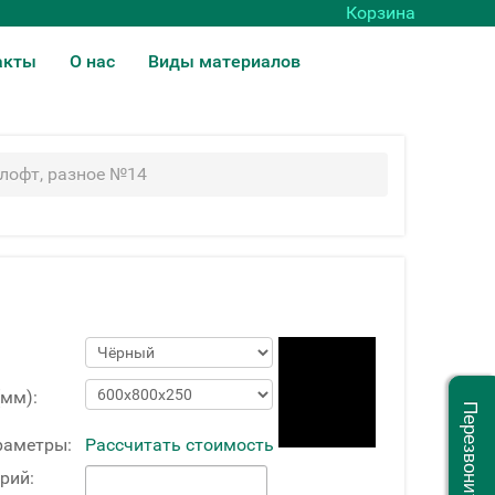
Корзина
акты
О нас
Виды материалов
лофт, разное №14
(мм):
Перезвоните мне
раметры:
Рассчитать стоимость
рий: