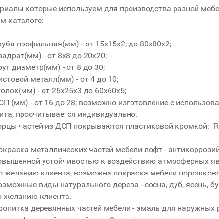
риалы которые используем для производства разной мебел
м каталоге:
руба профильная(мм) - от 15x15x2; до 80x80x2;
вадрат(мм) - от 8x8 до 20x20;
руг диаметр(мм) - от 8 до 30;
истовой металл(мм) - от 4 до 10;
голок(мм) - от 25x25x3 до 60x60x5;
СП (мм) - от 16 до 28; возможно изготовление с использо
ита, просчитывается индивидуально.
орцы частей из ДСП покрываются пластиковой кромкой: "R
окраска металлических частей мебели лофт - антикоррозий
овышенной устойчивостью к воздействию атмосферных явл
о желанию клиента, возможна покраска мебели порошково
озможные виды натурального дерева - сосна, дуб, ясень, б
о желанию клиента.
ропитка деревянных частей мебели - эмаль для наружных р