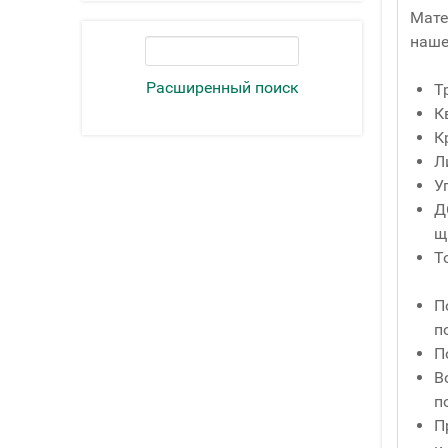
Мате
наше
Расширенный поиск
Т
К
К
Л
У
Д
щ
Т
П
п
П
В
п
П