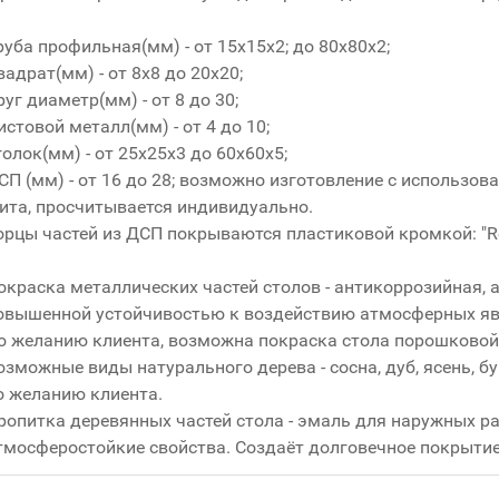
руба профильная(мм) - от 15x15x2; до 80x80x2;
вадрат(мм) - от 8x8 до 20x20;
руг диаметр(мм) - от 8 до 30;
истовой металл(мм) - от 4 до 10;
голок(мм) - от 25x25x3 до 60x60x5;
СП (мм) - от 16 до 28; возможно изготовление с использо
ита, просчитывается индивидуально.
орцы частей из ДСП покрываются пластиковой кромкой: "R
окраска металлических частей столов - антикоррозийная, 
овышенной устойчивостью к воздействию атмосферных явл
о желанию клиента, возможна покраска стола порошковой
озможные виды натурального дерева - сосна, дуб, ясень, б
о желанию клиента.
ропитка деревянных частей стола - эмаль для наружных раб
тмосферостойкие свойства. Создаёт долговечное покрытие 