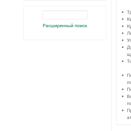
Т
К
Расширенный поиск
К
Л
У
Д
щ
Т
П
п
П
В
п
П
а