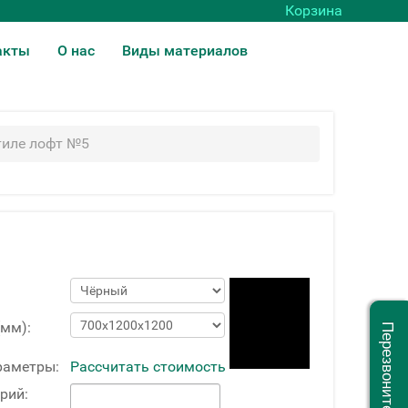
Корзина
акты
О нас
Виды материалов
тиле лофт №5
(мм):
Перезвоните мне
раметры:
Рассчитать стоимость
рий: