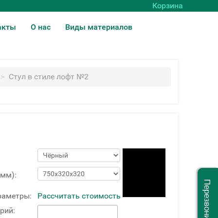
Корзина
акты
О нас
Виды материалов
>
Стул в стиле лофт №2
(мм):
Перезвоните мне
раметры:
Рассчитать стоимость
рий: