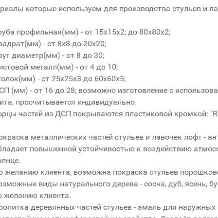
риалы которые используем для производства стульев и ла
руба профильная(мм) - от 15x15x2; до 80x80x2;
вадрат(мм) - от 8x8 до 20x20;
руг диаметр(мм) - от 8 до 30;
истовой металл(мм) - от 4 до 10;
голок(мм) - от 25x25x3 до 60x60x5;
СП (мм) - от 16 до 28; возможно изготовление с использо
ита, просчитывается индивидуально.
орцы частей из ДСП покрываются пластиковой кромкой: "R
окраска металлических частей стульев и лавочек лофт - а
бладает повышенной устойчивостью к воздействию атмосф
олнце.
о желанию клиента, возможна покраска стульев порошков
озможные виды натурального дерева - сосна, дуб, ясень, б
о желанию клиента.
ропитка деревянных частей стульев - эмаль для наружных р