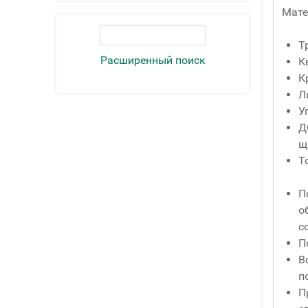
Мате
Т
Расширенный поиск
К
К
Л
У
Д
щ
Т
П
о
с
П
В
п
П