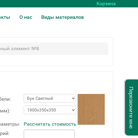
Корзина
акты
О нас
Виды материалов
ный элемент №8
Перезвоните мне
бели:
(мм):
раметры:
Рассчитать стоимость
рий: