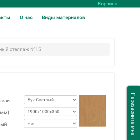
Корзина
акты
О нас
Виды материалов
ный стеллаж №15
Перезвоните мне
бели:
(мм):
ный