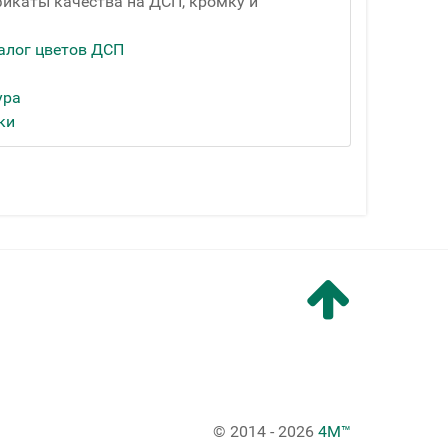
икаты качества на ДСП, кромку и
алог цветов ДСП
ура
ки
© 2014 - 2026
4M™