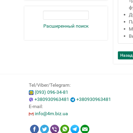
т
ф
Д
П
Расширенный поиск
М
В
Tel/Viber/Telegram:
(093) 096-34-81
+380930963481
+380930963481
E-mail:
info@4m.biz.ua