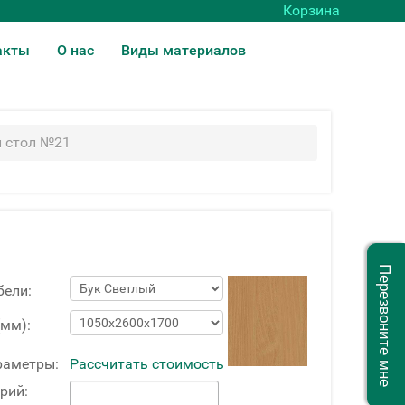
Корзина
акты
О нас
Виды материалов
 стол №21
Перезвоните мне
бели:
(мм):
раметры:
Рассчитать стоимость
рий: