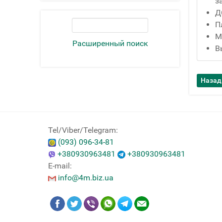
з
Д
П
М
Расширенный поиск
В
Tel/Viber/Telegram:
(093) 096-34-81
+380930963481
+380930963481
E-mail:
info@4m.biz.ua