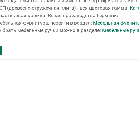
аконодательства Украины и имеют все сертификаты качест
СП (древесно-стружечная плита) - вся цветовая гамма:
Кат
ластиковая кромка: Rehau производства Германия.
ебельная фурнитура, перейти в раздел:
Мебельная фурнит
ыбрать мебельные ручки можно в разделе:
Мебельные руч