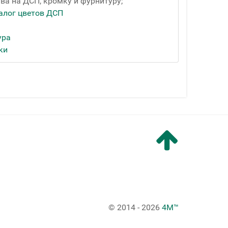
ва на ДСП, кромку и фурнитуру;
алог цветов ДСП
ура
ки
© 2014 - 2026
4M™