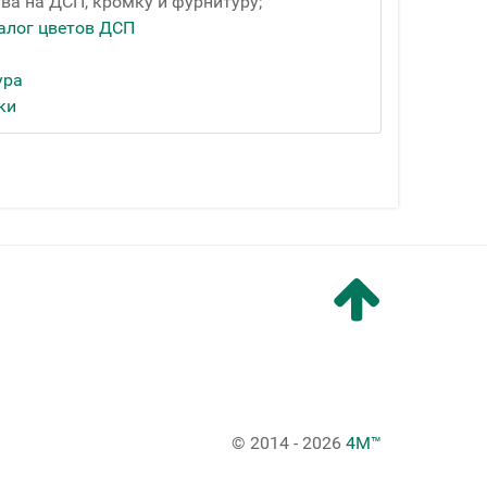
ва на ДСП, кромку и фурнитуру;
алог цветов ДСП
ура
ки
© 2014 - 2026
4M™