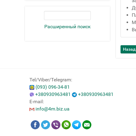
з
Д
П
М
Расширенный поиск
В
Tel/Viber/Telegram:
(093) 096-34-81
+380930963481
+380930963481
E-mail:
info@4m.biz.ua