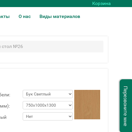
Корзина
акты
О нас
Виды материалов
 стол №26
Перезвоните мне
бели:
(мм):
ный