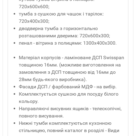
720х600х600;
тумба з сушкою для чашок і тарілок:
720х400х300;
дводверна тумба з горизонтально
розташованими дверима: 720х600х300;
пенал - вітрина з полицями: 1300х400х300.
Матеріал корпусів - ламіноване ДСП Swisspan
товщиною 16мм. (можливе виготовлення на
замовлення з ДСП товщиною від 16мм до
28мм будь-якого виробника).
Фасади ДСП / фарбований МДФ - на вибір.
Комплектується сушкою для посуду білого
кольору.
Направляючі висувних ящиків - телескопічні,
повного висування.
Нижні тумби комплектуються кухонною
стільницею, повний каталог в розділі - Види