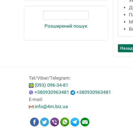
У
Д
П
М
Розширений пошук
В
Tel/Viber/Telegram:
(093) 096-34-81
+380930963481
+380930963481
E-mail:
info@4m.biz.ua