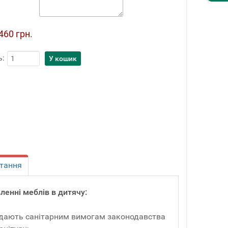
460 грн.
ь:
тання
ленні меблів в дитячу:
овідають санітарним вимогам законодавства