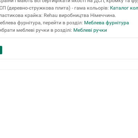
країни і мають всі сертифікати якості на ДСП, кромку та фу
СП (деревно-стружкова плита) - гама кольорів:
Каталог ко
ластикова крайка: Rehau виробництва Німеччина.
еблева фурнітура, перейти в розділ:
Меблева фурнітура
ибрати меблеві ручки в розділі:
Меблеві ручки