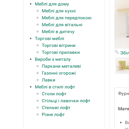
Меблі для дому
Меблі для кухні
Меблі для передпокою
Меблі для вітальні
Меблі в дитячу
Торгові меблі
Торгові вітрини
Торгові прилавки
Збі
Вироби з металу
Паркани металеві
Газонні огорожі
Лавки
Меблі в стилі лофт
Фурн
Столи лофт
Стільці і лавочки лофт
Стелажі лофт
Мате
Різне лофт
В