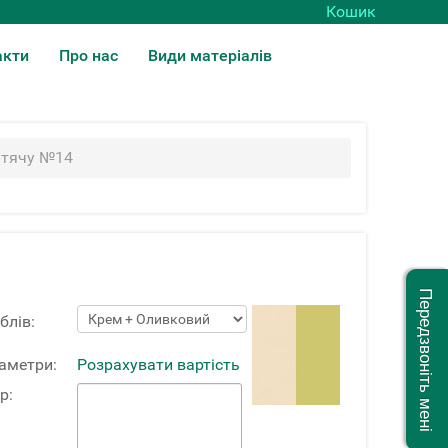
Кошик
акти
Про нас
Види матеріалів
итячу №14
Передзвоніть мені
блів:
раметри:
Розрахувати вартість
р: