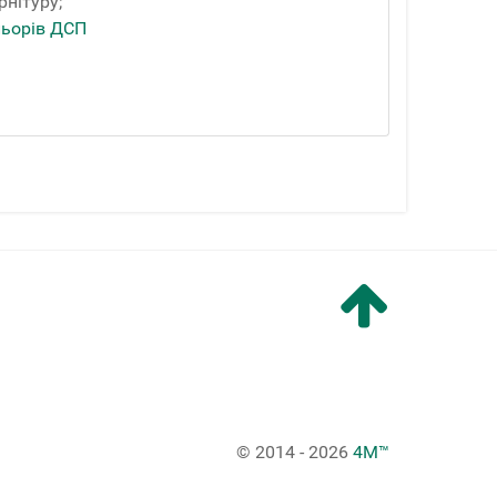
рнітуру;
льорів ДСП
© 2014 - 2026
4M™