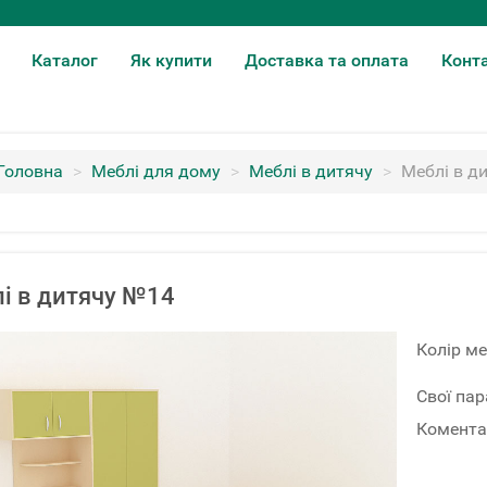
Каталог
Як купити
Доставка та оплата
Конт
Головна
>
Меблі для дому
>
Меблі в дитячу
>
Меблі в д
і в дитячу №14
Колір ме
Свої па
Комента