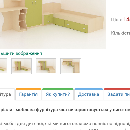
14
Ціна:
Кількіст
льшити зображення
ітура
Гарантія
Як купити?
Доставка
Задати пи
ріали і меблева фурнітура яка використовується у виготов
сі меблі для дитячої, які ми виготовляємо повністю відп