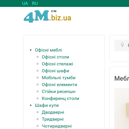
UA
RU
Офісні меблі
Офісні столи
Офісні стелажі
Офісні шафи
Мобільні тумби
Мебл
Офісні елементи
Стійки ресепшн
Конференц столи
Шафи купе
Дводверні
Тридверні
Чотиридверні