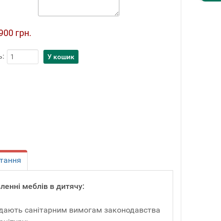
900 грн.
ь:
тання
ленні меблів в дитячу:
овідають санітарним вимогам законодавства