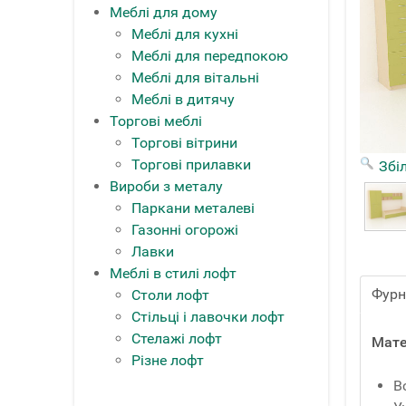
Меблі для дому
Меблі для кухні
Меблі для передпокою
Меблі для вітальні
Меблі в дитячу
Торгові меблі
Торгові вітрини
Торгові прилавки
Збі
Вироби з металу
Паркани металеві
Газонні огорожі
Лавки
Меблі в стилі лофт
Фурн
Столи лофт
Стільці і лавочки лофт
Стелажі лофт
Мате
Різне лофт
В