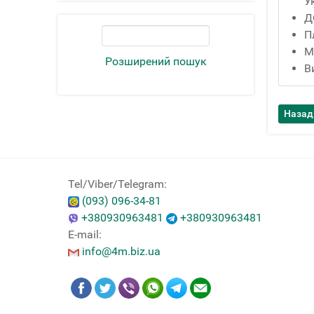
У
Д
П
М
Розширений пошук
В
Tel/Viber/Telegram:
(093) 096-34-81
+380930963481
+380930963481
E-mail:
info@4m.biz.ua