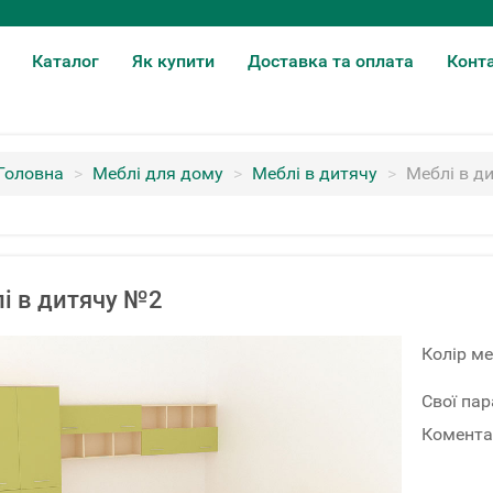
Каталог
Як купити
Доставка та оплата
Конт
Головна
>
Меблі для дому
>
Меблі в дитячу
>
Меблі в д
і в дитячу №2
Колір ме
Свої па
Комента