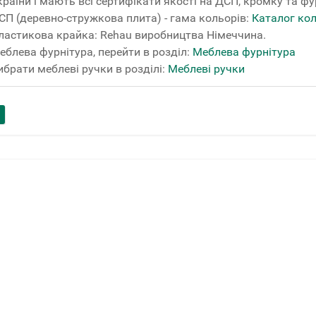
країни і мають всі сертифікати якості на ДСП, кромку та фу
СП (деревно-стружкова плита) - гама кольорів:
Каталог ко
ластикова крайка: Rehau виробництва Німеччина.
еблева фурнітура, перейти в розділ:
Меблева фурнітура
ибрати меблеві ручки в розділі:
Меблеві ручки