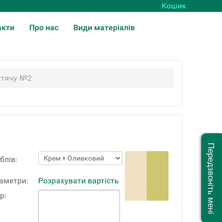
Кошик
акти
Про нас
Види матеріалів
итячу №2
Передзвоніть мені
блів:
раметри:
Розрахувати вартість
р: