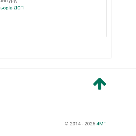
рнітуру;
льорів ДСП
© 2014 - 2026
4M™