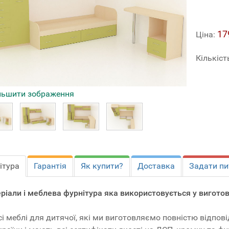
17
Ціна:
Кількіст
льшити зображення
ітура
Гарантія
Як купити?
Доставка
Задати пи
ріали і меблева фурнітура яка використовується у виготов
сі меблі для дитячої, які ми виготовляємо повністю відп