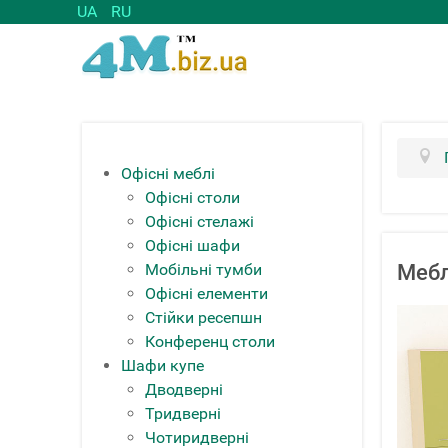
UA
RU
Офісні меблі
Офісні столи
Офісні стелажі
Офісні шафи
Мобільні тумби
Мебл
Офісні елементи
Стійки ресепшн
Конференц столи
Шафи купе
Дводверні
Тридверні
Чотиридверні