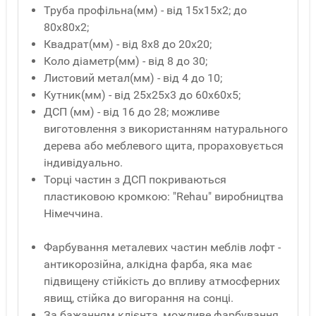
Труба профільна(мм) - від 15x15x2; до
80x80x2;
Квадрат(мм) - від 8x8 до 20x20;
Коло діаметр(мм) - від 8 до 30;
Листовий метал(мм) - від 4 до 10;
Кутник(мм) - від 25x25x3 до 60x60x5;
ДСП (мм) - від 16 до 28; можливе
виготовлення з використанням натурального
дерева або меблевого щита, прораховується
індивідуально.
Торці частин з ДСП покриваються
пластиковою кромкою: "Rehau" виробництва
Німеччина.
Фарбування металевих частин меблів лофт -
антикорозійна, алкідна фарба, яка має
підвищену стійкість до впливу атмосферних
явищ, стійка до вигорання на сонці.
За бажанням клієнта, можливе фарбування