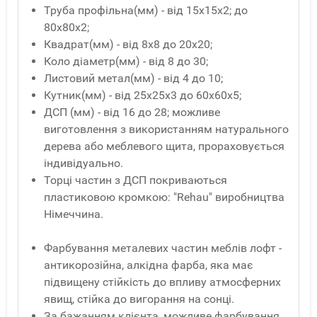
Труба профільна(мм) - від 15x15x2; до
80x80x2;
Квадрат(мм) - від 8x8 до 20x20;
Коло діаметр(мм) - від 8 до 30;
Листовий метал(мм) - від 4 до 10;
Кутник(мм) - від 25x25x3 до 60x60x5;
ДСП (мм) - від 16 до 28; можливе
виготовлення з використанням натурального
дерева або меблевого щита, прораховується
індивідуально.
Торці частин з ДСП покриваються
пластиковою кромкою: "Rehau" виробництва
Німеччина.
Фарбування металевих частин меблів лофт -
антикорозійна, алкідна фарба, яка має
підвищену стійкість до впливу атмосферних
явищ, стійка до вигорання на сонці.
За бажанням клієнта, можливе фарбування