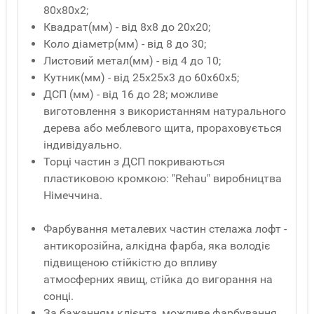
80x80x2;
Квадрат(мм) - від 8x8 до 20x20;
Коло діаметр(мм) - від 8 до 30;
Листовий метал(мм) - від 4 до 10;
Кутник(мм) - від 25x25x3 до 60x60x5;
ДСП (мм) - від 16 до 28; можливе
виготовлення з використанням натурального
дерева або меблевого щита, прораховується
індивідуально.
Торці частин з ДСП покриваються
пластиковою кромкою: "Rehau" виробництва
Німеччина.
Фарбування металевих частин стелажа лофт -
антикорозійна, алкідна фарба, яка володіє
підвищеною стійкістю до впливу
атмосферних явищ, стійка до вигорання на
сонці.
За бажанням клієнта, можливе фарбування