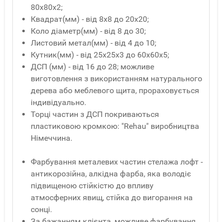
80x80x2;
Квадрат(мм) - від 8x8 до 20x20;
Коло діаметр(мм) - від 8 до 30;
Листовий метал(мм) - від 4 до 10;
Кутник(мм) - від 25x25x3 до 60x60x5;
ДСП (мм) - від 16 до 28; можливе
виготовлення з використанням натурального
дерева або меблевого щита, прораховується
індивідуально.
Торці частин з ДСП покриваються
пластиковою кромкою: "Rehau" виробництва
Німеччина.
Фарбування металевих частин стелажа лофт -
антикорозійна, алкідна фарба, яка володіє
підвищеною стійкістю до впливу
атмосферних явищ, стійка до вигорання на
сонці.
За бажанням клієнта, можливе фарбування