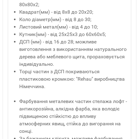
80x80x2;
Квадрат(мм) - від 8x8 до 20x20;
Коло діаметр(мм) - від 8 до 30;
Листовий метал(мм) - від 4 до 10;
Кутник(мм) - від 25x25x3 до 60x60x5;
ДСП (мм) - від 16 до 28; можливе
виготовлення з використанням натурального
дерева або меблевого щита, прораховується
індивідуально.
Торці частин з ДСП покриваються
пластиковою кромкою: "Rehau" виробництва
Німеччина.
Фарбування металевих частин стелажа лофт -
антикорозійна, алкідна фарба, яка володіє
підвищеною стійкістю до впливу
атмосферних явищ, стійка до вигорання на
сонці.
За бажанням клієнта, можливе фарбування