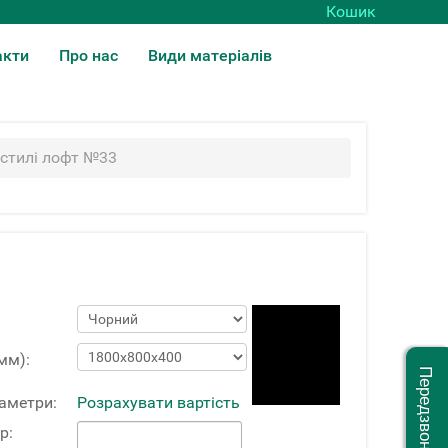
Кошик
акти
Про нас
Види матеріалів
 стилі лофт №33
мм):
Передзвоніть мені
раметри:
Розрахувати вартість
р: