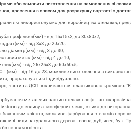
ірами або замовити виготовлення на замовлення зі своїми
нок, креслення з описом для розрахунку вартості з доста
ріали які використовуємо для виробництва стелажів, пред
руба профільна(мм) - від 15x15x2; до 80x80x2;
вадрат(мм) - від 8x8 до 20x20;
оло діаметр(мм) - від 8 до 30;
истовий метал(мм) - від 4 до 10;
утник(мм) - від 25x25x3 до 60x60x5;
СП (мм) - від 16 до 28; можливе виготовлення з використ
ита, прораховується індивідуально.
орці частин з ДСП покриваються пластиковою кромкою: "R
арбування металевих частин стелажа лофт - антикорозійна
тійкістю до впливу атмосферних явищ, стійка до вигорання 
а бажанням клієнта, можливе фарбування стелажів поро
ожливі види натурального дерева - сосна, дуб, ясен, бук. 
а бажанням клієнта.