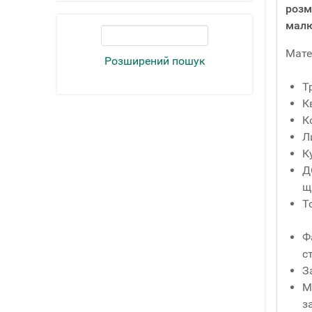
розм
малю
Мате
Розширений пошук
Т
К
К
Л
К
Д
щ
Т
Ф
с
З
М
з