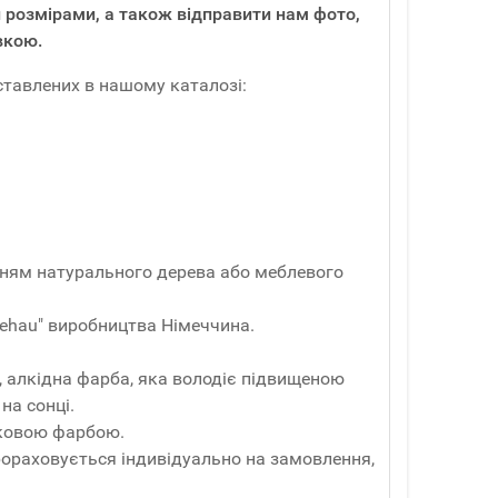
 розмірами, а також відправити нам фото,
вкою.
ставлених в нашому каталозі:
анням натурального дерева або меблевого
ehau" виробництва Німеччина.
, алкідна фарба, яка володіє підвищеною
на сонці.
шковою фарбою.
Прораховується індивідуально на замовлення,