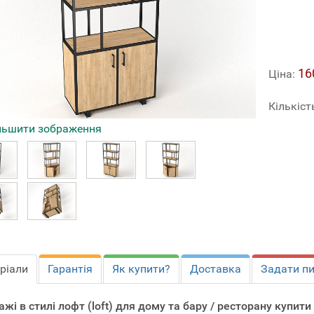
16
Ціна:
Кількіст
льшити зображення
ріали
Гарантія
Як купити?
Доставка
Задати п
ажі в стилі лофт (loft) для дому та бару / ресторану купит