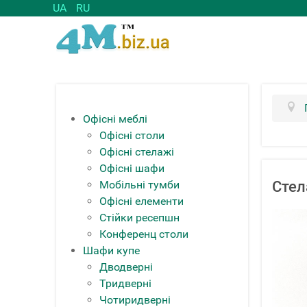
UA
RU
Офісні меблі
Офісні столи
Офісні стелажі
Офісні шафи
Мобільні тумби
Стел
Офісні елементи
Стійки ресепшн
Конференц столи
Шафи купе
Дводверні
Тридверні
Чотиридверні