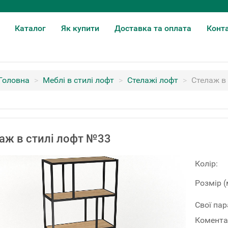
Каталог
Як купити
Доставка та оплата
Конт
Головна
>
Меблі в стилі лофт
>
Стелажі лофт
>
Стелаж в
аж в стилі лофт №33
Колір:
Розмір (
Свої па
Комента