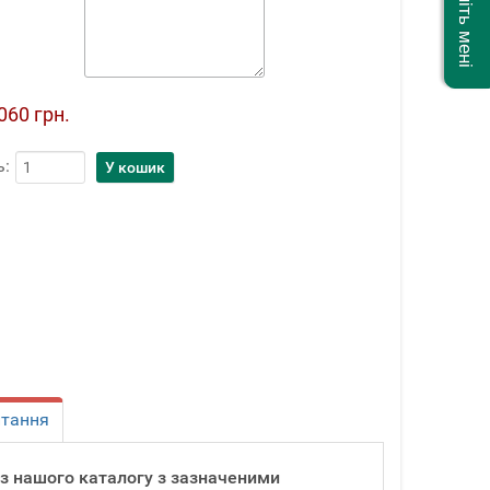
060 грн.
ь:
итання
и з нашого каталогу з зазначеними