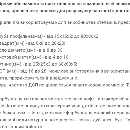
ірами або замовити виготовлення на замовлення зі своїми
нок, креслення з описом для розрахунку вартості з доста
ріали які використовуємо для виробництва стелажів, пред
руба профільна(мм) - від 15x15x2; до 80x80x2;
вадрат(мм) - від 8x8 до 20x20;
оло діаметр(мм) - від 8 до 30;
истовий метал(мм) - від 4 до 10;
утник(мм) - від 25x25x3 до 60x60x5;
СП (мм) - від 16 до 28; можливе виготовлення з використ
ита, прораховується індивідуально.
орці частин з ДСП покриваються пластиковою кромкою: "R
арбування металевих частин стелажа лофт - антикорозійна
тійкістю до впливу атмосферних явищ, стійка до вигорання 
а бажанням клієнта, можливе фарбування стелажів поро
ожливі види натурального дерева - сосна, дуб, ясен, бук. 
а бажанням клієнта.