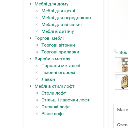
Меблі для дому
Меблі для кухні
Меблі для передпокою
Меблі для вітальні
Меблі в дитячу
Торгові меблі
Торгові вітрини
Торгові прилавки
Збі
Вироби з металу
Паркани металеві
Газонні огорожі
Лавки
Меблі в стилі лофт
Столи лофт
Стільці і лавочки лофт
Стелажі лофт
Мате
Різне лофт
Стел