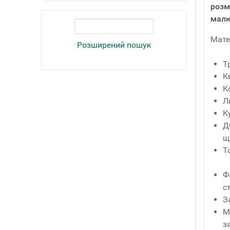
розм
малю
Мате
Розширений пошук
Т
К
К
Л
К
Д
щ
Т
Ф
с
З
М
з