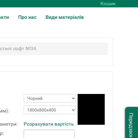
Кошик
акти
Про нас
Види матеріалів
 стилі лофт №34
мм):
Передзвоніть мені
раметри:
Розрахувати вартість
р: