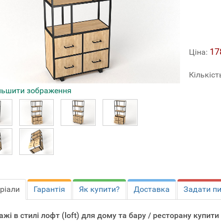
17
Ціна:
Кількіст
льшити зображення
ріали
Гарантія
Як купити?
Доставка
Задати п
ажі в стилі лофт (loft) для дому та бару / ресторану купит