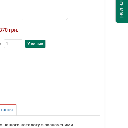
870 грн.
ь:
итання
и з нашого каталогу з зазначеними