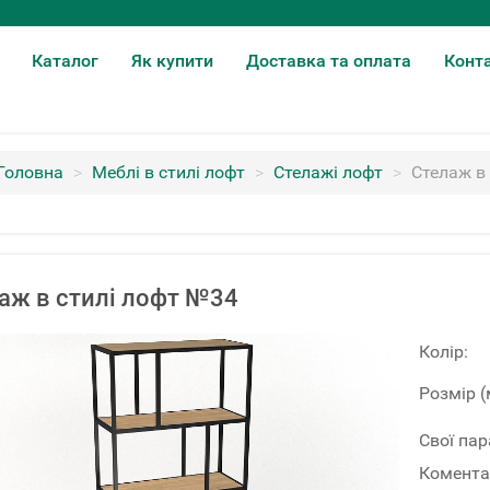
Каталог
Як купити
Доставка та оплата
Конт
Головна
>
Меблі в стилі лофт
>
Стелажі лофт
>
Стелаж в
аж в стилі лофт №34
Колір:
Розмір (
Свої па
Комента