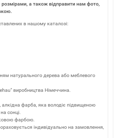
 розмірами, а також відправити нам фото,
вкою.
ставлених в нашому каталозі:
анням натурального дерева або меблевого
ehau" виробництва Німеччина.
, алкідна фарба, яка володіє підвищеною
на сонці.
шковою фарбою.
Прораховується індивідуально на замовлення,