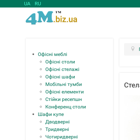
UA
RU
Офісні меблі
Офісні столи
Офісні стелажі
Офісні шафи
Мобільні тумби
Стел
Офісні елементи
Стійки ресепшн
Конференц столи
Шафи купе
Дводверні
Тридверні
Чотиридверні