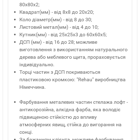
80x80x2;
Квадрат(мм) - від 8x8 до 20x20;
Коло діаметр(мм) - від 8 до 30;
Листовий метал(мм) - від 4 до 10;
Кутник(мм) - від 25x25x3 до 60x60x5;
ДСП (мм) - від 16 до 28; можливе
виготовлення з використанням натурального
дерева або меблевого щита, прораховується
індивідуально.
Торці частин з ДСП покриваються
пластиковою кромкою: "Rehau" виробництва
Німеччина.
Фарбування металевих частин стелажа лофт -
антикорозійна, алкідна фарба, яка володіє
підвищеною стійкістю до впливу
атмосферних явищ, стійка до вигорання на
сонці.
За бажанням клієнта, можливе фарбування