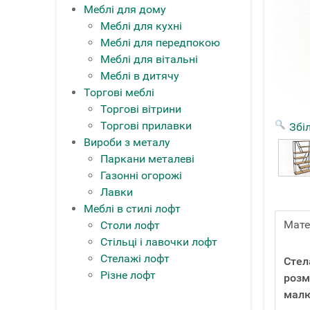
Меблі для дому
Меблі для кухні
Меблі для передпокою
Меблі для вітальні
Меблі в дитячу
Торгові меблі
Торгові вітрини
Торгові прилавки
Збі
Вироби з металу
Паркани металеві
Газонні огорожі
Лавки
Меблі в стилі лофт
Мате
Столи лофт
Стільці і лавочки лофт
Стелажі лофт
Стел
Різне лофт
розм
малю