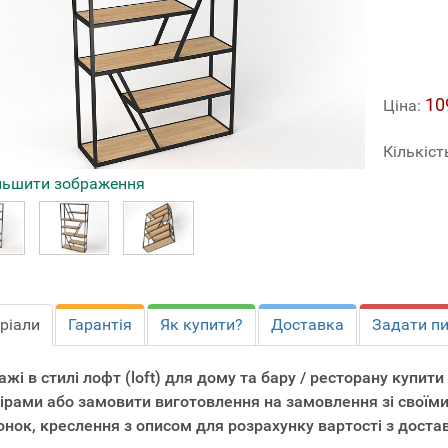
10
Ціна:
Кількіст
льшити зображення
ріали
Гарантія
Як купити?
Доставка
Задати п
ажі в стилі лофт (loft) для дому та бару / ресторану купит
ірами або замовити виготовлення на замовлення зі своїми
нок, креслення з описом для розрахунку вартості з доста