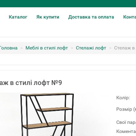
Каталог
Як купити
Доставка та оплата
Конт
Головна
>
Меблі в стилі лофт
>
Стелажі лофт
>
Стелаж в
аж в стилі лофт №9
Колір:
Розмір (
Свої па
Комента