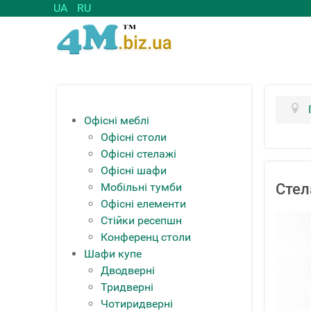
UA
RU
Офісні меблі
Офісні столи
Офісні стелажі
Офісні шафи
Мобільні тумби
Стел
Офісні елементи
Стійки ресепшн
Конференц столи
Шафи купе
Дводверні
Тридверні
Чотиридверні