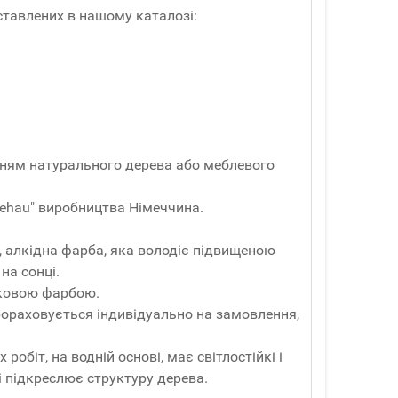
ставлених в нашому каталозі:
анням натурального дерева або меблевого
ehau" виробництва Німеччина.
, алкідна фарба, яка володіє підвищеною
на сонці.
шковою фарбою.
Прораховується індивідуально на замовлення,
обіт, на водній основі, має світлостійкі і
і підкреслює структуру дерева.