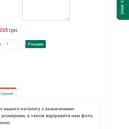
935 грн.
ь:
итання
и з нашого каталогу з зазначеними
 розмірами, а також відправити нам фото,
вкою.