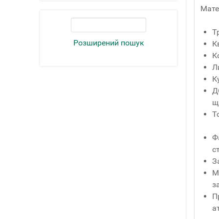
Мате
Т
Розширений пошук
К
К
Л
К
Д
щ
Т
Ф
с
З
М
з
П
а