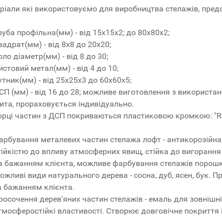
ріали які використовуємо для виробництва стелажів, пред
руба профільна(мм) - від 15x15x2; до 80x80x2;
вадрат(мм) - від 8x8 до 20x20;
оло діаметр(мм) - від 8 до 30;
истовий метал(мм) - від 4 до 10;
утник(мм) - від 25x25x3 до 60x60x5;
СП (мм) - від 16 до 28; можливе виготовлення з використ
ита, прораховується індивідуально.
орці частин з ДСП покриваються пластиковою кромкою: "R
арбування металевих частин стелажа лофт - антикорозійна
тійкістю до впливу атмосферних явищ, стійка до вигорання 
а бажанням клієнта, можливе фарбування стелажів поро
ожливі види натурального дерева - сосна, дуб, ясен, бук. 
а бажанням клієнта.
росочення дерев'яних частин стелажів - емаль для зовнішніх р
тмосферостійкі властивості. Створює довговічне покриття 