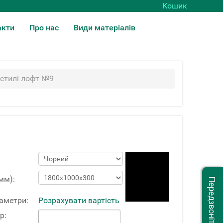
Кошик
акти
Про нас
Види матеріалів
 стилі лофт №9
мм):
Передзвоніть мені
раметри:
Розрахувати вартість
р: