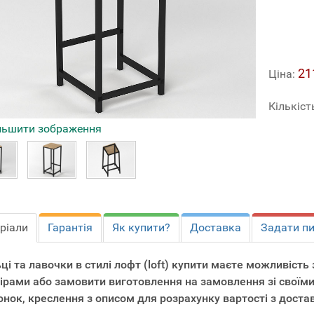
21
Ціна:
Кількіст
льшити зображення
ріали
Гарантія
Як купити?
Доставка
Задати п
ьці та лавочки в стилі лофт (loft) купити маєте можливіст
ірами або замовити виготовлення на замовлення зі своїми
нок, креслення з описом для розрахунку вартості з доста