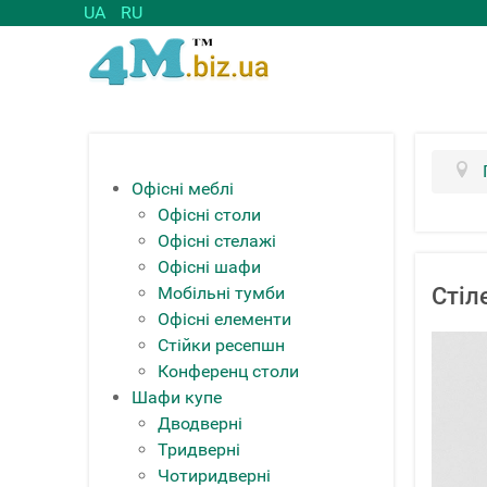
UA
RU
Офісні меблі
Офісні столи
Офісні стелажі
Офісні шафи
Мобільні тумби
Стіл
Офісні елементи
Стійки ресепшн
Конференц столи
Шафи купе
Дводверні
Тридверні
Чотиридверні