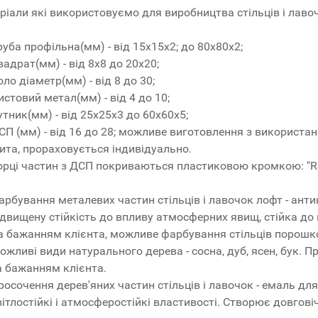
ріали які використовуємо для виробництва стільців і лаво
руба профільна(мм) - від 15x15x2; до 80x80x2;
вадрат(мм) - від 8x8 до 20x20;
оло діаметр(мм) - від 8 до 30;
истовий метал(мм) - від 4 до 10;
утник(мм) - від 25x25x3 до 60x60x5;
СП (мм) - від 16 до 28; можливе виготовлення з використ
ита, прораховується індивідуально.
орці частин з ДСП покриваються пластиковою кромкою: "R
арбування металевих частин стільців і лавочок лофт - анти
ідвищену стійкість до впливу атмосферних явищ, стійка до 
а бажанням клієнта, можливе фарбування стільців порош
ожливі види натурального дерева - сосна, дуб, ясен, бук. 
а бажанням клієнта.
росочення дерев'яних частин стільців і лавочок - емаль для 
вітлостійкі і атмосферостійкі властивості. Створює довгові