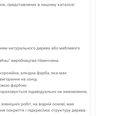
чок, представлених в нашому каталозі:
анням натурального дерева або меблевого
ehau" виробництва Німеччина.
корозійна, алкідна фарба, яка має
вигорання на сонці.
ковою фарбою.
Прораховується індивідуально на замовлення,
зовнішніх робіт, на водній основі, має
чне покриття і підкреслює структуру дерева.