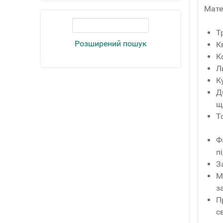
Мате
Т
Розширений пошук
К
К
Л
К
Д
щ
Т
Ф
п
З
М
з
П
с