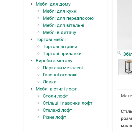
Меблі для дому
Меблі для кухні
Меблі для передпокою
Меблі для вітальні
Меблі в дитячу
Торгові меблі
Торгові вітрини
Торгові прилавки
Збі
Вироби з металу
Паркани металеві
Газонні огорожі
Лавки
Меблі в стилі лофт
Мате
Столи лофт
Стільці і лавочки лофт
Стелажі лофт
Стіл
Різне лофт
розм
малю