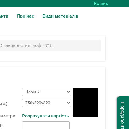
Кошик
акти
Про нас
Види матеріалів
Стілець в стилі лофт №11
мм):
Передзвоніть мені
раметри:
Розрахувати вартість
р: