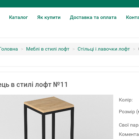
Каталог
Як купити
Доставка та оплата
Конт
Головна
>
Меблі в стилі лофт
>
Стільці і лавочки лофт
>
ець в стилі лофт №11
Колір:
Розмір (
Свої па
Комента