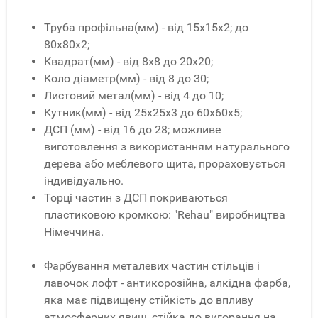
Труба профільна(мм) - від 15x15x2; до
80x80x2;
Квадрат(мм) - від 8x8 до 20x20;
Коло діаметр(мм) - від 8 до 30;
Листовий метал(мм) - від 4 до 10;
Кутник(мм) - від 25x25x3 до 60x60x5;
ДСП (мм) - від 16 до 28; можливе
виготовлення з використанням натурального
дерева або меблевого щита, прораховується
індивідуально.
Торці частин з ДСП покриваються
пластиковою кромкою: "Rehau" виробництва
Німеччина.
Фарбування металевих частин стільців і
лавочок лофт - антикорозійна, алкідна фарба,
яка має підвищену стійкість до впливу
атмосферних явищ, стійка до вигорання на