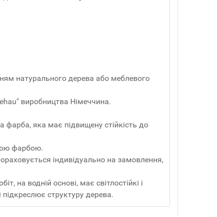
анням натурального дерева або меблевого
ehau" виробництва Німеччина.
а фарба, яка має підвищену стійкість до
вою фарбою.
Прораховується індивідуально на замовлення,
т, на водній основі, має світлостійкі і
і підкреслює структуру дерева.