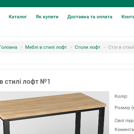
Каталог
Як купити
Доставка та оплата
Конт
Головна
>
Меблі в стилі лофт
>
Столи лофт
>
Стіл в стил
 в стилі лофт №1
Колір:
Розмір (
Свої па
Комента