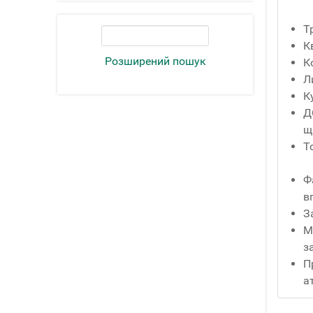
Т
К
Розширений пошук
К
Л
К
Д
щ
Т
Ф
в
З
М
з
П
а