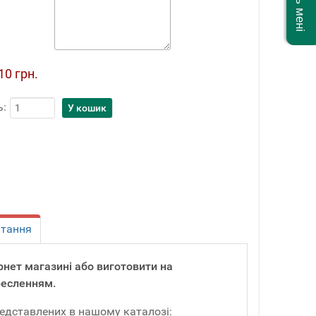
10 грн.
ь:
итання
тернет магазині або виготовити на
ресленням.
редставлених в нашому каталозі: