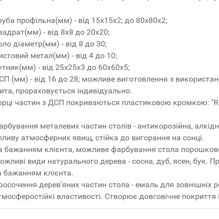
руба профільна(мм) - від 15x15x2; до 80x80x2;
вадрат(мм) - від 8x8 до 20x20;
оло діаметр(мм) - від 8 до 30;
истовий метал(мм) - від 4 до 10;
утник(мм) - від 25x25x3 до 60x60x5;
СП (мм) - від 16 до 28; можливе виготовлення з використ
ита, прораховується індивідуально.
орці частин з ДСП покриваються пластиковою кромкою: "R
арбування металевих частин столів - антикорозійна, алкідн
пливу атмосферних явищ, стійка до вигорання на сонці.
а бажанням клієнта, можливе фарбування стола порошко
ожливі види натурального дерева - сосна, дуб, ясен, бук. 
а бажанням клієнта.
росочення дерев'яних частин стола - емаль для зовнішніх робі
тмосферостійкі властивості. Створює довговічне покриття 