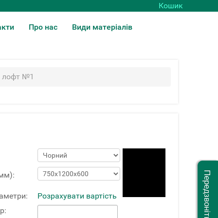
Кошик
акти
Про нас
Види матеріалів
і лофт №1
Передзвоніть мені
мм):
раметри:
Розрахувати вартість
р: