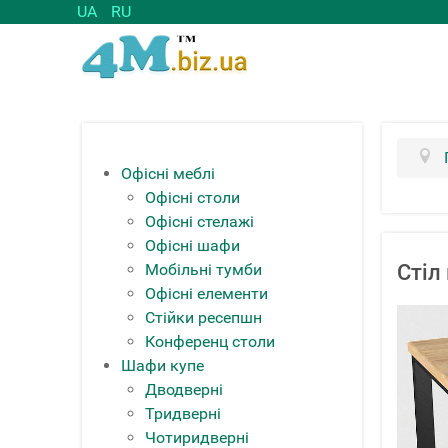
UA
RU
Офісні меблі
Офісні столи
Офісні стелажі
Офісні шафи
Мобільні тумби
Стіл
Офісні елементи
Стійки ресепшн
Конференц столи
Шафи купе
Дводверні
Тридверні
Чотиридверні