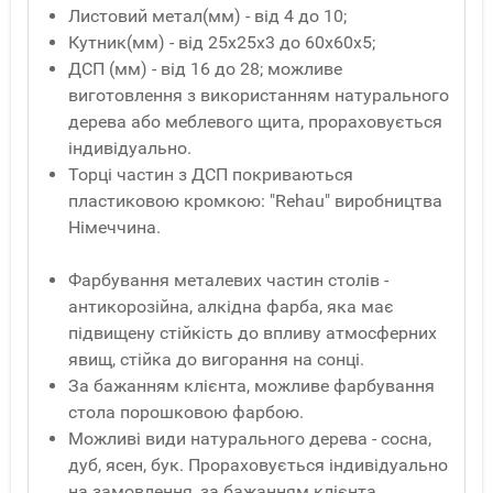
Листовий метал(мм) - від 4 до 10;
Кутник(мм) - від 25x25x3 до 60x60x5;
ДСП (мм) - від 16 до 28; можливе
виготовлення з використанням натурального
дерева або меблевого щита, прораховується
індивідуально.
Торці частин з ДСП покриваються
пластиковою кромкою: "Rehau" виробництва
Німеччина.
Фарбування металевих частин столів -
антикорозійна, алкідна фарба, яка має
підвищену стійкість до впливу атмосферних
явищ, стійка до вигорання на сонці.
За бажанням клієнта, можливе фарбування
стола порошковою фарбою.
Можливі види натурального дерева - сосна,
дуб, ясен, бук. Прораховується індивідуально
на замовлення, за бажанням клієнта.