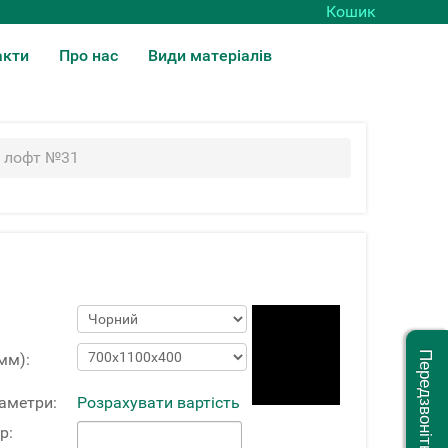
Кошик
акти
Про нас
Види матеріалів
лі лофт №31
Передзвоніть мені
мм):
раметри:
Розрахувати вартість
р: