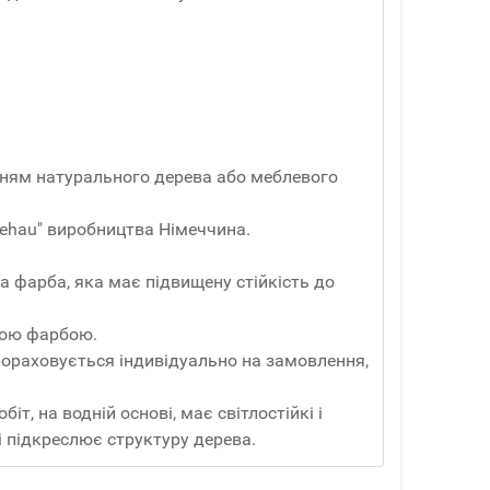
анням натурального дерева або меблевого
ehau" виробництва Німеччина.
а фарба, яка має підвищену стійкість до
вою фарбою.
Прораховується індивідуально на замовлення,
т, на водній основі, має світлостійкі і
і підкреслює структуру дерева.