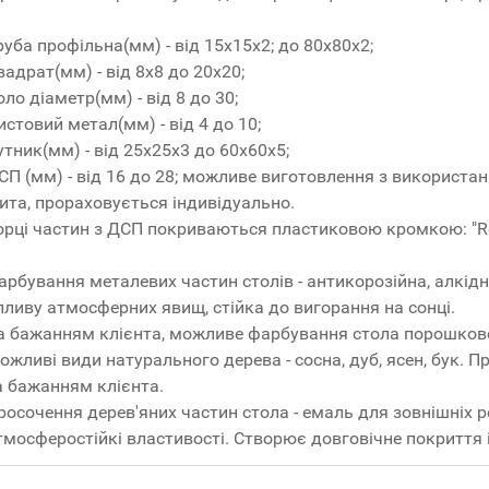
руба профільна(мм) - від 15x15x2; до 80x80x2;
вадрат(мм) - від 8x8 до 20x20;
оло діаметр(мм) - від 8 до 30;
истовий метал(мм) - від 4 до 10;
утник(мм) - від 25x25x3 до 60x60x5;
СП (мм) - від 16 до 28; можливе виготовлення з використ
ита, прораховується індивідуально.
орці частин з ДСП покриваються пластиковою кромкою: "R
арбування металевих частин столів - антикорозійна, алкідн
пливу атмосферних явищ, стійка до вигорання на сонці.
а бажанням клієнта, можливе фарбування стола порошко
ожливі види натурального дерева - сосна, дуб, ясен, бук. 
а бажанням клієнта.
росочення дерев'яних частин стола - емаль для зовнішніх робі
тмосферостійкі властивості. Створює довговічне покриття 