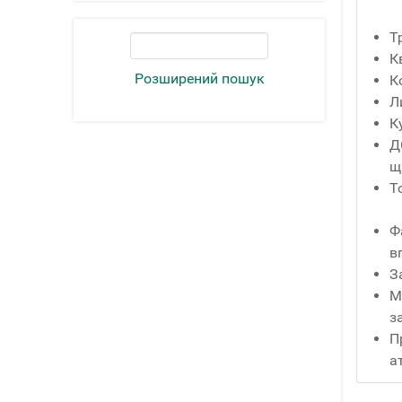
Т
К
Розширений пошук
К
Л
К
Д
щ
Т
Ф
в
З
М
з
П
а