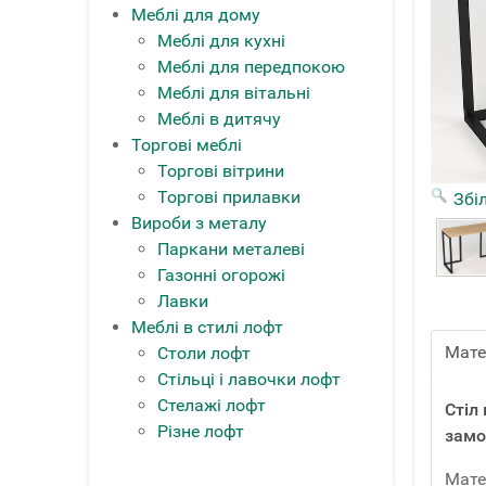
Меблі для дому
Меблі для кухні
Меблі для передпокою
Меблі для вітальні
Меблі в дитячу
Торгові меблі
Торгові вітрини
Торгові прилавки
Збі
Вироби з металу
Паркани металеві
Газонні огорожі
Лавки
Меблі в стилі лофт
Мате
Столи лофт
Стільці і лавочки лофт
Стелажі лофт
Стіл
Різне лофт
замо
Мате