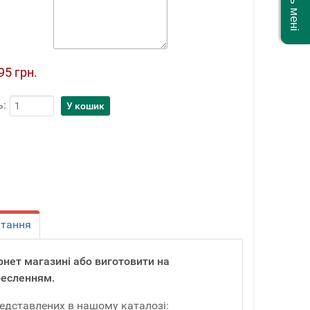
95 грн.
ь:
итання
тернет магазині або виготовити на
ресленням.
редставлених в нашому каталозі: