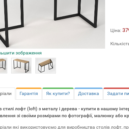
37
Ціна:
Кількіст
льшити зображення
ріали
Гарантія
Як купити?
Доставка
Задати п
 в стилі лофт (loft) з металу і дерева - купити в нашому ін
влення зі своїми розмірами по фотографії, малюнку або к
ріали які використовуємо для виробництва столів лофт, п