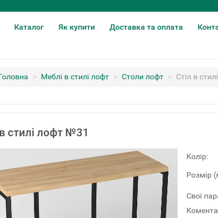
Каталог
Як купити
Доставка та оплата
Конт
Головна
>
Меблі в стилі лофт
>
Столи лофт
>
Стіл в сти
 в стилі лофт №31
Колір:
Розмір (
Свої па
Комента