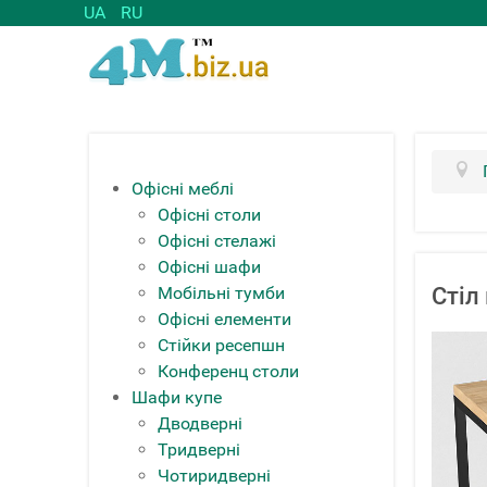
UA
RU
Офісні меблі
Офісні столи
Офісні стелажі
Офісні шафи
Мобільні тумби
Стіл
Офісні елементи
Стійки ресепшн
Конференц столи
Шафи купе
Дводверні
Тридверні
Чотиридверні