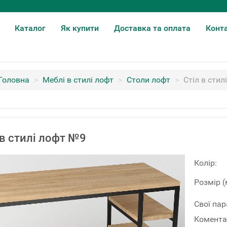
Каталог
Як купити
Доставка та оплата
Конт
Головна
>
Меблі в стилі лофт
>
Столи лофт
>
Стіл в стил
 в стилі лофт №9
Колір:
Розмір (
Свої па
Комента