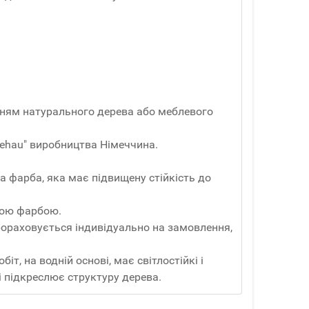
анням натурального дерева або меблевого
ehau" виробництва Німеччина.
а фарба, яка має підвищену стійкість до
вою фарбою.
Прораховується індивідуально на замовлення,
т, на водній основі, має світлостійкі і
і підкреслює структуру дерева.