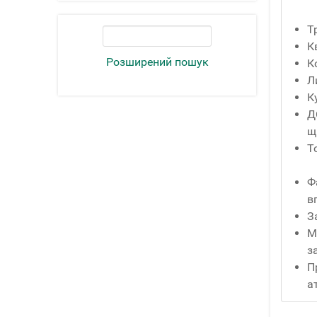
Т
К
Розширений пошук
К
Л
К
Д
щ
Т
Ф
в
З
М
з
П
а