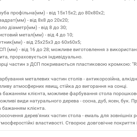
руба профільна(мм) - від 15x15x2; до 80x80x2;
вадрат(мм) - від 8x8 до 20x20;
оло діаметр(мм) - від 8 до 30;
истовий метал(мм) - від 4 до 10;
утник(мм) - від 25x25x3 до 60x60x5;
СП (мм) - від 16 до 28; можливе виготовлення з використ
ита, прораховується індивідуально.
орці частин з ДСП покриваються пластиковою кромкою: "R
арбування металевих частин столів - антикорозійна, алкідн
пливу атмосферних явищ, стійка до вигорання на сонці.
а бажанням клієнта, можливе фарбування стола порошко
ожливі види натурального дерева - сосна, дуб, ясен, бук. 
а бажанням клієнта.
росочення дерев'яних частин стола - емаль для зовнішніх робі
тмосферостійкі властивості. Створює довговічне покриття 