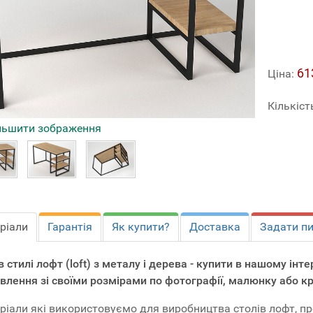
61
Ціна:
Кількіст
льшити зображення
ріали
Гарантія
Як купити?
Доставка
Задати п
 в стилі лофт (loft) з металу і дерева - купити в нашому ін
влення зі своїми розмірами по фотографії, малюнку або к
ріали які використовуємо для виробництва столів лофт, п