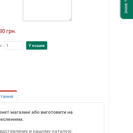
30 грн.
ь:
итання
тернет магазині або виготовити на
ресленням.
редставлених в нашому каталозі: