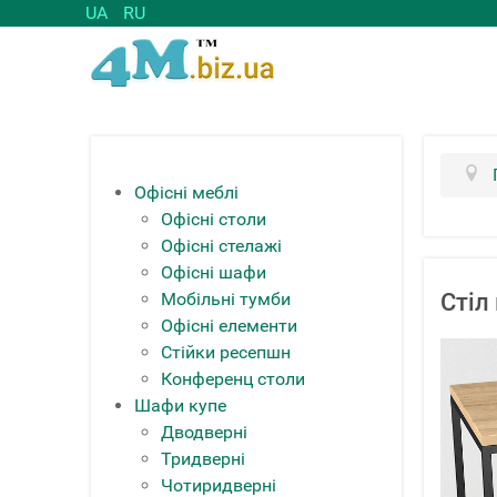
UA
RU
Офісні меблі
Офісні столи
Офісні стелажі
Офісні шафи
Мобільні тумби
Стіл
Офісні елементи
Стійки ресепшн
Конференц столи
Шафи купе
Дводверні
Тридверні
Чотиридверні