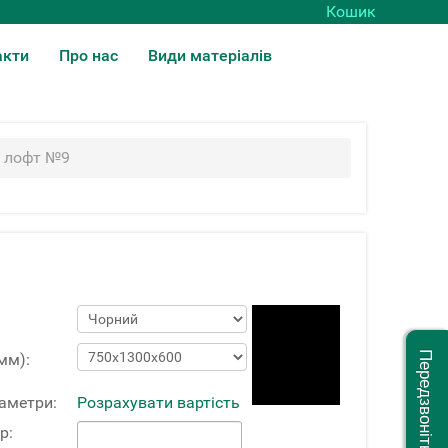
Кошик
акти
Про нас
Види матеріалів
і лофт №9
Передзвоніть мені
мм):
раметри:
Розрахувати вартість
р: