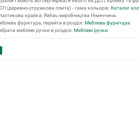
країни і мають всі сертифікати якості на ДСП, кромку та фу
СП (деревно-стружкова плита) - гама кольорів:
Каталог ко
ластикова крайка: Rehau виробництва Німеччина.
еблева фурнітура, перейти в розділ:
Меблева фурнітура
ибрати меблеві ручки в розділі:
Меблеві ручки