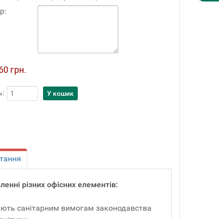
р:
60 грн.
ь:
тання
ленні різних офісних елементів:
ідають санітарним вимогам законодавства