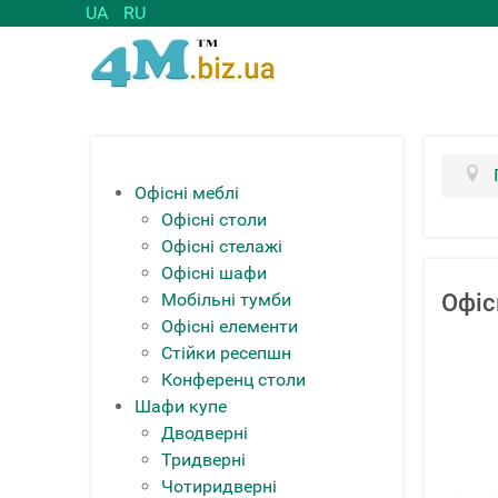
UA
RU
Офісні меблі
Офісні столи
Офісні стелажі
Офісні шафи
Мобільні тумби
Офіс
Офісні елементи
Стійки ресепшн
Конференц столи
Шафи купе
Дводверні
Тридверні
Чотиридверні