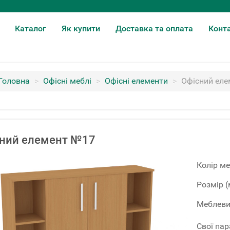
Каталог
Як купити
Доставка та оплата
Конт
Головна
>
Офісні меблі
>
Офісні елементи
>
Офісний ел
ний елемент №17
Колір ме
Розмір (
Меблеви
Свої па