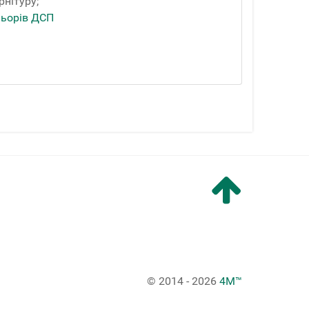
рнітуру;
льорів ДСП
© 2014 - 2026
4M™