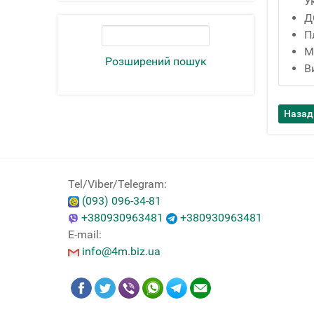
У
Д
П
М
Розширений пошук
В
Tel/Viber/Telegram:
(093) 096-34-81
+380930963481
+380930963481
E-mail:
info@4m.biz.ua