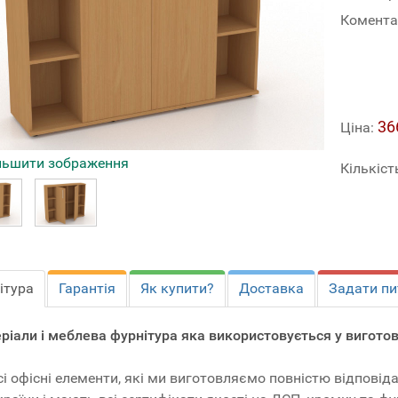
Комента
36
Ціна:
льшити зображення
Кількіст
ітура
Гарантія
Як купити?
Доставка
Задати пи
ріали і меблева фурнітура яка використовується у виготов
сі офісні елементи, які ми виготовляємо повністю відпов