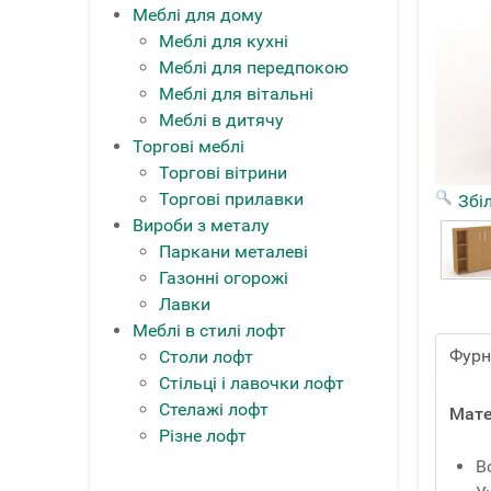
Меблі для дому
Меблі для кухні
Меблі для передпокою
Меблі для вітальні
Меблі в дитячу
Торгові меблі
Торгові вітрини
Торгові прилавки
Збі
Вироби з металу
Паркани металеві
Газонні огорожі
Лавки
Меблі в стилі лофт
Фурн
Столи лофт
Стільці і лавочки лофт
Стелажі лофт
Мате
Різне лофт
В