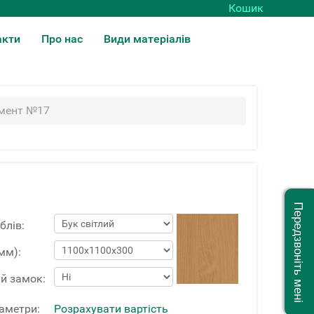
Кошик
акти
Про нас
Види матеріалів
емент №17
Передзвоніть мені
блів:
мм):
й замок:
раметри:
Розрахувати вартість