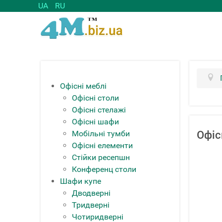
UA
RU
Офісні меблі
Офісні столи
Офісні стелажі
Офісні шафи
Мобільні тумби
Офіс
Офісні елементи
Стійки ресепшн
Конференц столи
Шафи купе
Дводверні
Тридверні
Чотиридверні