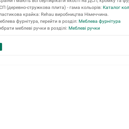
країни і мають всі сертифікати якості на ДСП, кромку та фу
СП (деревно-стружкова плита) - гама кольорів:
Каталог ко
ластикова крайка: Rehau виробництва Німеччина.
еблева фурнітура, перейти в розділ:
Меблева фурнітура
ибрати меблеві ручки в розділі:
Меблеві ручки