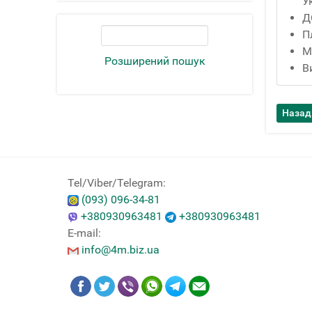
У
Д
П
М
Розширений пошук
В
Tel/Viber/Telegram:
(093) 096-34-81
+380930963481
+380930963481
E-mail:
info@4m.biz.ua