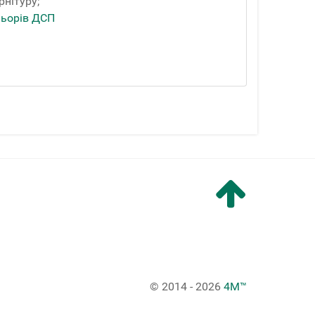
рнітуру;
льорів ДСП
© 2014 - 2026
4M™