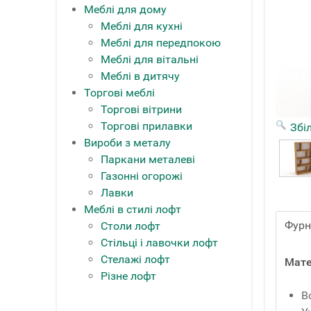
Меблі для дому
Меблі для кухні
Меблі для передпокою
Меблі для вітальні
Меблі в дитячу
Торгові меблі
Торгові вітрини
Торгові прилавки
Збі
Вироби з металу
Паркани металеві
Газонні огорожі
Лавки
Меблі в стилі лофт
Фурн
Столи лофт
Стільці і лавочки лофт
Стелажі лофт
Мате
Різне лофт
В