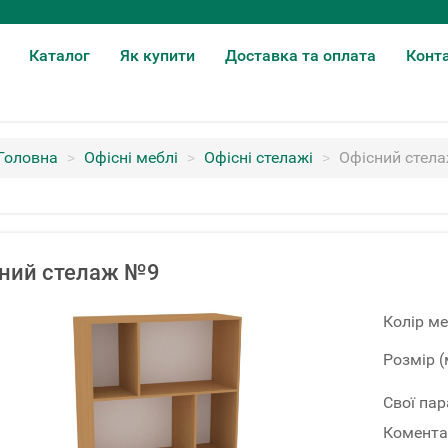
Каталог
Як купити
Доставка та оплата
Конт
Головна
>
Офісні меблі
>
Офісні стелажі
>
Офісний стел
ний стелаж №9
Колір ме
Розмір (
Свої па
Комента