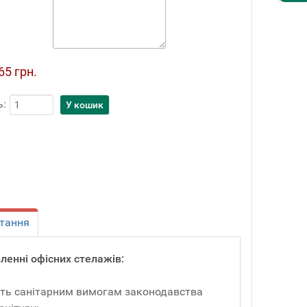
65 грн.
ь:
тання
ленні офісних стелажів:
ають санітарним вимогам законодавства