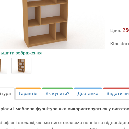
25
Ціна:
Кількіст
льшити зображення
ітура
Гарантія
Як купити?
Доставка
Задати пи
ріали і меблева фурнітура яка використовується у виготов
сі офісні стелажі, які ми виготовляємо повністю відповід