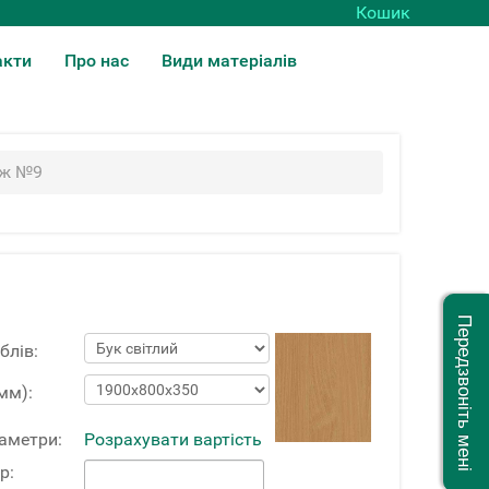
Кошик
акти
Про нас
Види матеріалів
аж №9
Передзвоніть мені
блів:
мм):
раметри:
Розрахувати вартість
р: