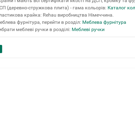
країни і мають всі сертифікати якості на ДСП, кромку та фу
СП (деревно-стружкова плита) - гама кольорів:
Каталог ко
ластикова крайка: Rehau виробництва Німеччина.
еблева фурнітура, перейти в розділ:
Меблева фурнітура
ибрати меблеві ручки в розділі:
Меблеві ручки