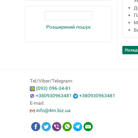
У
Д
П
М
Розширений пошук
В
Tel/Viber/Telegram:
(093) 096-34-81
+380930963481
+380930963481
E-mail:
info@4m.biz.ua