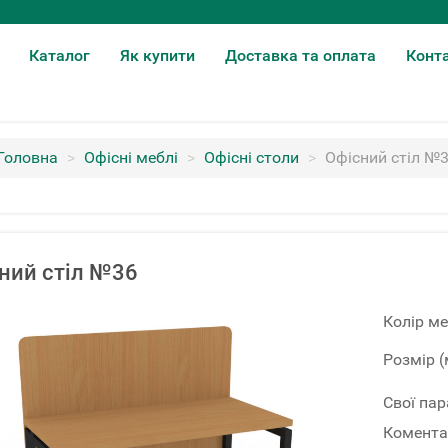
Каталог
Як купити
Доставка та оплата
Конт
Головна
>
Офісні меблі
>
Офісні столи
>
Офісний стіл №
ний стіл №36
Колір ме
Розмір (
Свої па
Комента