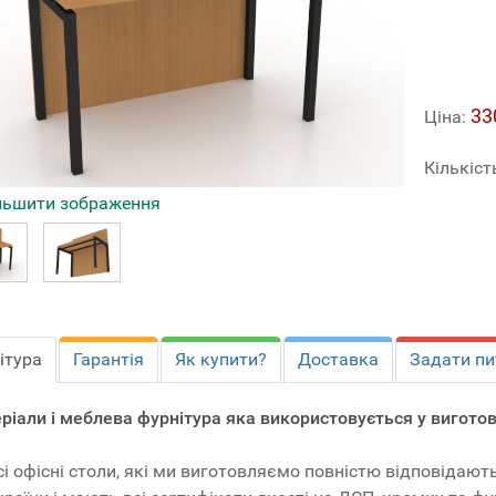
33
Ціна:
Кількіст
льшити зображення
ітура
Гарантія
Як купити?
Доставка
Задати пи
ріали і меблева фурнітура яка використовується у виготовл
сі офісні столи, які ми виготовляємо повністю відповідаю