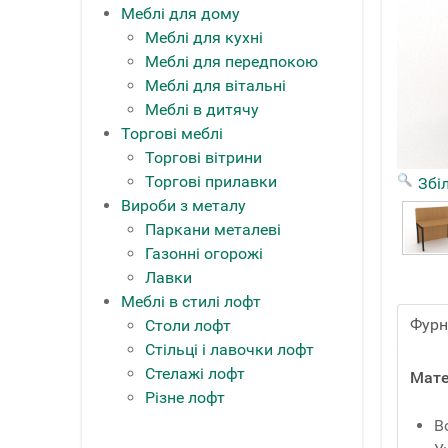
Меблі для дому
Меблі для кухні
Меблі для передпокою
Меблі для вітальні
Меблі в дитячу
Торгові меблі
Торгові вітрини
Торгові прилавки
Збі
Вироби з металу
Паркани металеві
Газонні огорожі
Лавки
Меблі в стилі лофт
Фурн
Столи лофт
Стільці і лавочки лофт
Стелажі лофт
Мате
Різне лофт
В