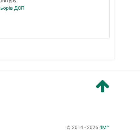
рнітуру;
льорів ДСП
© 2014 - 2026
4M™