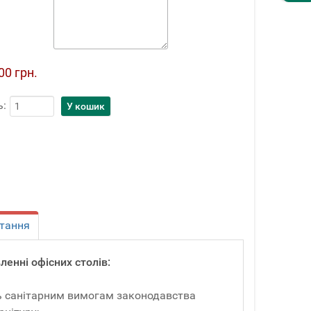
00 грн.
ь:
тання
енні офісних столів:
ть санітарним вимогам законодавства