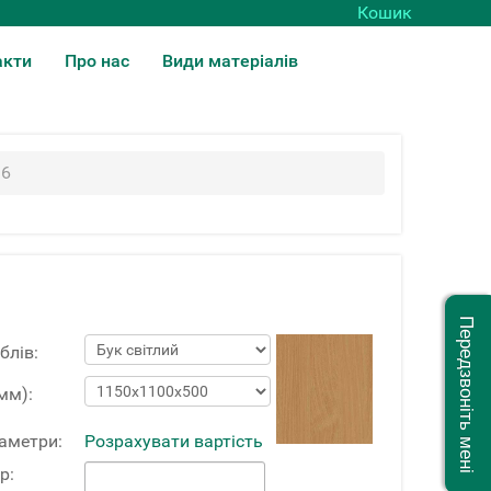
Кошик
акти
Про нас
Види матеріалів
36
Передзвоніть мені
блів:
мм):
раметри:
Розрахувати вартість
р: