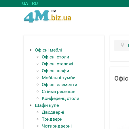
UA
RU
Офісні меблі
Офісні столи
Офісні стелажі
Офісні шафи
Мобільні тумби
Офіс
Офісні елементи
Стійки ресепшн
Конференц столи
Шафи купе
Дводверні
Тридверні
Чотиридверні