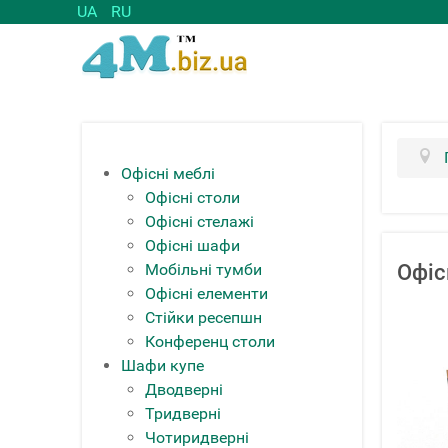
UA
RU
Офісні меблі
Офісні столи
Офісні стелажі
Офісні шафи
Мобільні тумби
Офіс
Офісні елементи
Стійки ресепшн
Конференц столи
Шафи купе
Дводверні
Тридверні
Чотиридверні