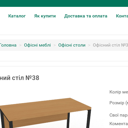
Каталог
Як купити
Доставка та оплата
Конт
Головна
>
Офісні меблі
>
Офісні столи
>
Офісний стіл №
ний стіл №38
Колір ме
Розмір (
Свої па
Комента