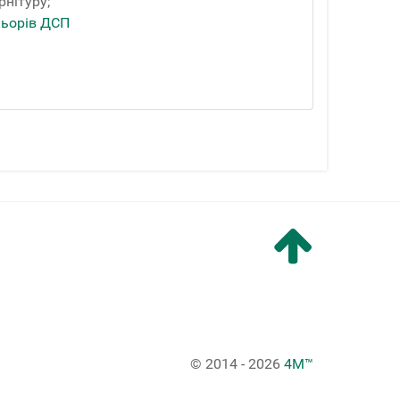
рнітуру;
льорів ДСП
© 2014 - 2026
4M™