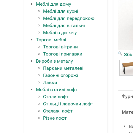
Меблі для дому
Меблі для кухні
Меблі для передпокою
Меблі для вітальні
Меблі в дитячу
Торгові меблі
Торгові вітрини
Торгові прилавки
Збі
Вироби з металу
Паркани металеві
Газонні огорожі
Лавки
Меблі в стилі лофт
Фурн
Столи лофт
Стільці і лавочки лофт
Стелажі лофт
Мате
Різне лофт
В