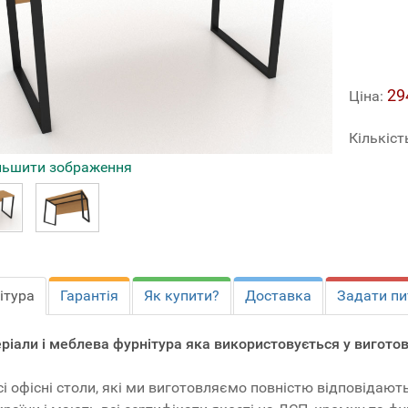
29
Ціна:
Кількіст
льшити зображення
ітура
Гарантія
Як купити?
Доставка
Задати пи
ріали і меблева фурнітура яка використовується у виготовл
сі офісні столи, які ми виготовляємо повністю відповідаю