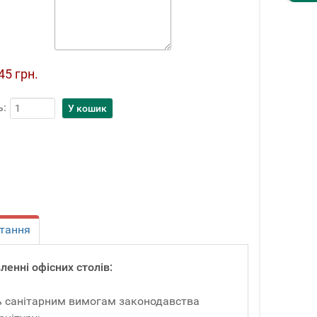
45 грн.
ь:
тання
енні офісних столів:
ть санітарним вимогам законодавства