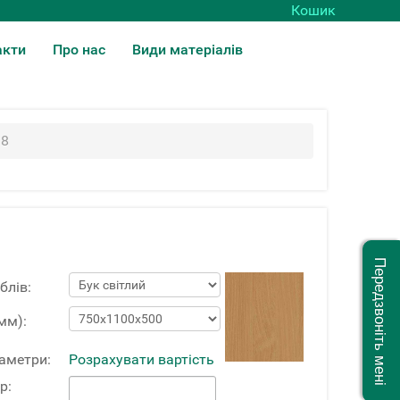
Кошик
акти
Про нас
Види матеріалів
38
Передзвоніть мені
блів:
мм):
раметри:
Розрахувати вартість
р: