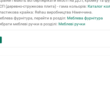
країни і мають всі сертифікати якості на ДСП, кромку та фу
СП (деревно-стружкова плита) - гама кольорів:
Каталог ко
ластикова крайка: Rehau виробництва Німеччина.
еблева фурнітура, перейти в розділ:
Меблева фурнітура
ибрати меблеві ручки в розділі:
Меблеві ручки