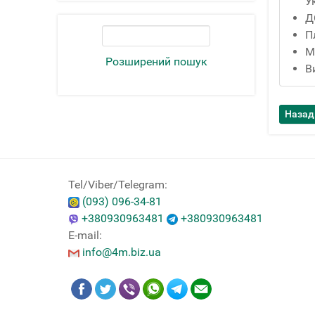
У
Д
П
М
Розширений пошук
В
Tel/Viber/Telegram:
(093) 096-34-81
+380930963481
+380930963481
E-mail:
info@4m.biz.ua