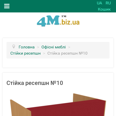
UA
RU
Кошик
Головна
>
Офісні меблі
>
Стійки ресепшн
>
Стійка ресепшн №10
Стійка ресепшн №10