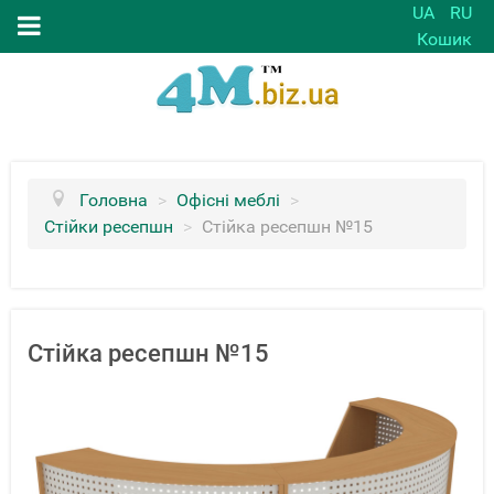
UA
RU
Кошик
Головна
>
Офісні меблі
>
Стійки ресепшн
>
Стійка ресепшн №15
Стійка ресепшн №15