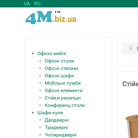
UA
RU
Офісні меблі
Офісні столи
Офісні стелажі
Офісні шафи
Мобільні тумби
Стій
Офісні елементи
Стійки ресепшн
Конференц столи
Шафи купе
Дводверні
Тридверні
Чотиридверні