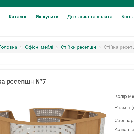
Каталог
Як купити
Доставка та оплата
Конт
Головна
>
Офісні меблі
>
Стійки ресепшн
>
Стійка ресе
ка ресепшн №7
Колір ме
Розмір (
Свої па
Комента