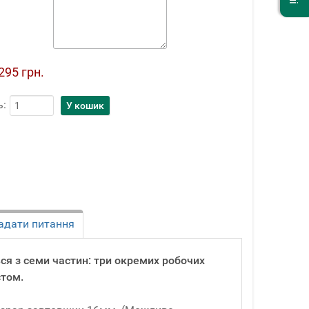
295 грн.
ь:
адати питання
ся з семи частин: три окремих робочих
стом.