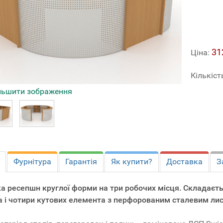
31
Ціна:
Кількіст
льшити зображення
Фурнітура
Гарантія
Як купити?
Доставка
З
ка ресепшн круглої форми на три робочих місця. Складаєть
а і чотири кутових елемента з перфорованим сталевим ли