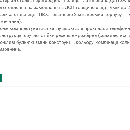
атеріал столів, перегородок і полиць - ламіноване ДСП Sw
иготовлення на замовлення з ДСП товщиною від 16мм до 2
ромка стільниць - ПВХ, товщиною 2 мм, кромка корпусу - П
імеччина).
оже комплектуватися заглушкою для прокладки телефонних
онструкція круглої стійки ресепшн - розбірна (складається 
ожливі будь-які зміни конструкції, кольору, комбінації кол
амовника.