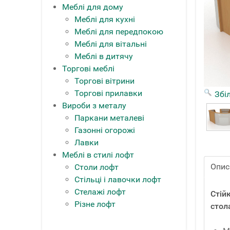
Меблі для дому
Меблі для кухні
Меблі для передпокою
Меблі для вітальні
Меблі в дитячу
Торгові меблі
Торгові вітрини
Торгові прилавки
Збі
Вироби з металу
Паркани металеві
Газонні огорожі
Лавки
Меблі в стилі лофт
Опис
Столи лофт
Стільці і лавочки лофт
Стелажі лофт
Стій
Різне лофт
стол