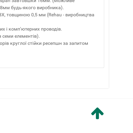
isspan завтовшки 16мм. (Можливе
8мм будь-якого виробника).
ВХ, товщиною 0,5 мм (Rehau - виробництва
 і комп'ютерних проводів.
з семи елементів).
ьорів круглої стійки ресепшн за запитом