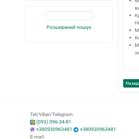
М
в
К
Н
Розширений пошук
М
К
М
з
Tel/Viber/Telegram:
(093) 096-34-81
+380930963481
+380930963481
E-mail: