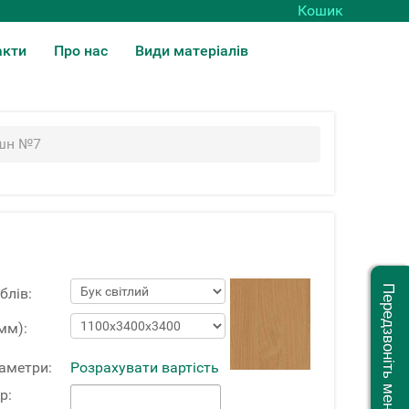
Кошик
акти
Про нас
Види матеріалів
пшн №7
Передзвоніть мені
блів:
мм):
раметри:
Розрахувати вартість
р: