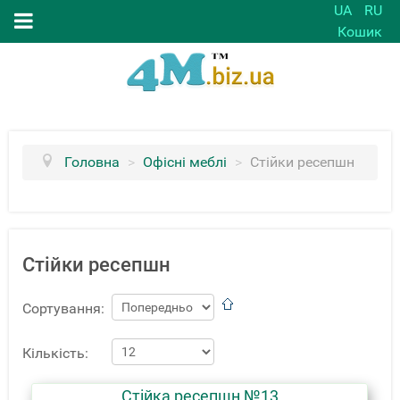
UA
RU
Кошик
Головна
>
Офісні меблі
>
Стійки ресепшн
Стійки ресепшн
Сортування:
Кількість:
Стійка ресепшн №13