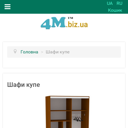
UA
RU
Кошик
Головна
>
Шафи купе
Шафи купе