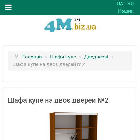
UA
RU
Кошик
Головна
>
Шафи купе
>
Дводверні
>
Шафа купе на двоє дверей №2
Шафа купе на двоє дверей №2