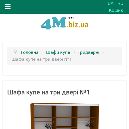
UA
RU
Кошик
Головна
>
Шафи купе
>
Тридверні
>
Шафа купе на три двері №1
Шафа купе на три двері №1