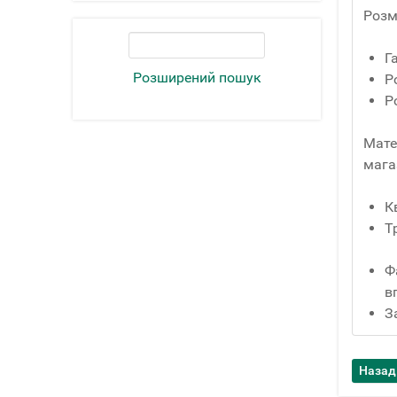
Розм
Г
Розширений пошук
Р
Р
Мате
мага
К
Т
Ф
в
З