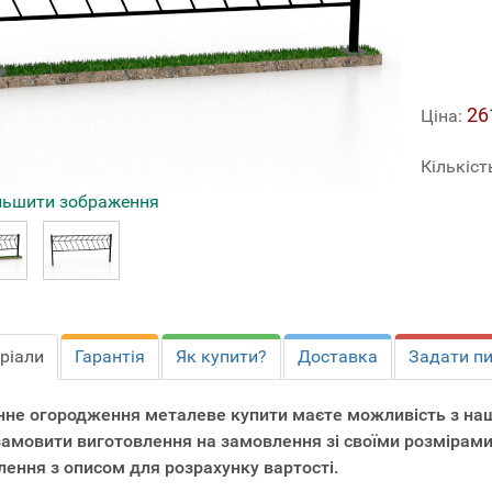
26
Ціна:
Кількіст
льшити зображення
ріали
Гарантія
Як купити?
Доставка
Задати п
нне огородження металеве купити маєте можливість з на
замовити виготовлення на замовлення зі своїми розмірами
лення з описом для розрахунку вартості.