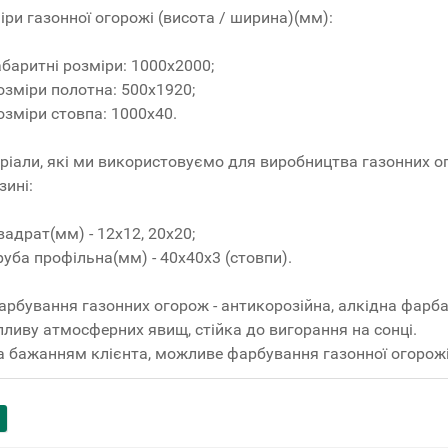
іри газонної огорожі (висота / ширина)(мм):
абаритні розміри: 1000х2000;
озміри полотна: 500х1920;
озміри стовпа: 1000х40.
ріали, які ми використовуємо для виробництва газонних о
зині:
вадрат(мм) - 12x12, 20x20;
руба профільна(мм) - 40x40x3 (стовпи).
арбування газонних огорож - антикорозійна, алкідна фарба
пливу атмосферних явищ, стійка до вигорання на сонці.
а бажанням клієнта, можливе фарбування газонної огоро