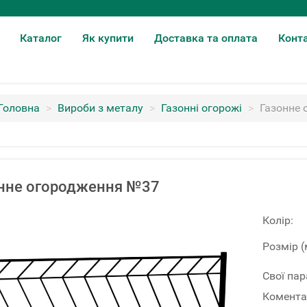
Каталог
Як купити
Доставка та оплата
Конт
Головна
>
Вироби з металу
>
Газонні огорожі
>
Газонне
нне огородження №37
Колір:
Розмір (
Свої па
Комента