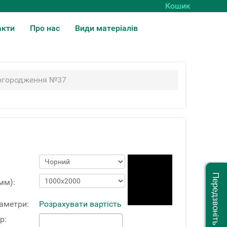
Кошик
акти
Про нас
Види матеріалів
 огородження №37
Передзвоніть мені
мм):
раметри:
Розрахувати вартість
р: