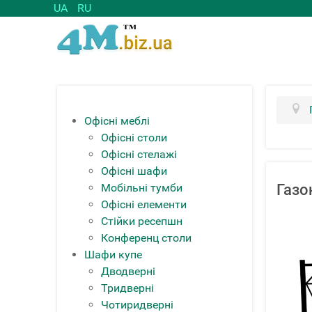
UA
RU
Офісні меблі
Офісні столи
Офісні стелажі
Офісні шафи
Мобільні тумби
Газо
Офісні елементи
Стійки ресепшн
Конференц столи
Шафи купе
Дводверні
Тридверні
Чотиридверні