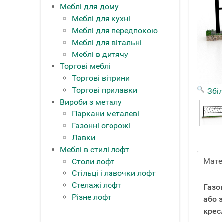
Меблі для дому
Меблі для кухні
Меблі для передпокою
Меблі для вітальні
Меблі в дитячу
Торгові меблі
Торгові вітрини
Торгові прилавки
Збі
Вироби з металу
Паркани металеві
Газонні огорожі
Лавки
Меблі в стилі лофт
Мате
Столи лофт
Стільці і лавочки лофт
Стелажі лофт
Газо
Різне лофт
або 
крес