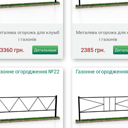
талева огорожа для клумб
Металева огорожа для 
і газонів
і газонів
3360 грн.
2385 грн.
Детальніше
Детал
азонне огородження №22
Газонне огородженн