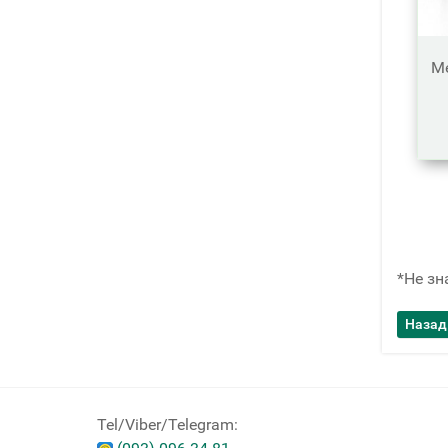
Ме
*Не зн
Tel/Viber/Telegram: