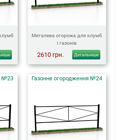
клумб
Металева огорожа для клумб
і газонів
2610 грн.
ьніше
Детальніше
я №23
Газонне огородження №24