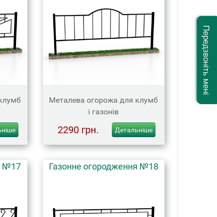
Передзвоніть мені
клумб
Металева огорожа для клумб
і газонів
2290 грн.
ьніше
Детальніше
я №17
Газонне огородження №18