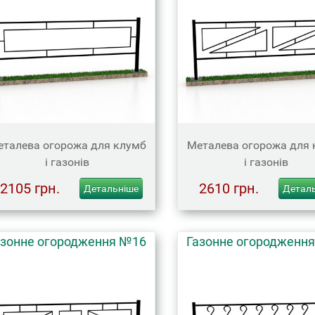
талева огорожа для клумб
Металева огорожа для 
і газонів
і газонів
2105 грн.
2610 грн.
Детальніше
Детал
азонне огородження №16
Газонне огородженн