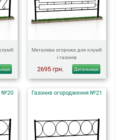
клумб
Металева огорожа для клумб
і газонів
2695 грн.
ьніше
Детальніше
я №20
Газонне огородження №21