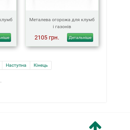
клумб
Металева огорожа для клумб
і газонів
2105 грн.
ьніше
Детальніше
Наступна
Кінець
.