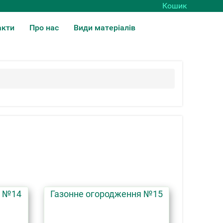
Кошик
акти
Про нас
Види матеріалів
я №14
Газонне огородження №15