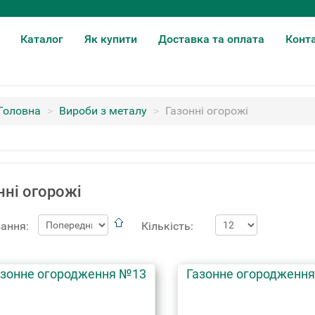
Каталог
Як купити
Доставка та оплата
Конт
Головна
>
Вироби з металу
>
Газонні огорожі
нні огорожі
ання:
Кількість:
азонне огородження №13
Газонне огородженн