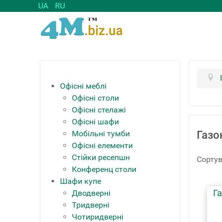
UA
RU
Офісні меблі
Офісні столи
Офісні стелажі
Офісні шафи
Мобільні тумби
Газо
Офісні елементи
Стійки ресепшн
Сортув
Конференц столи
Шафи купе
Г
Дводверні
Тридверні
Чотиридверні