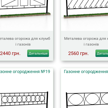
талева огорожа для клумб
Металева огорожа для 
і газонів
і газонів
2440 грн.
2560 грн.
Детальніше
Детал
азонне огородження №19
Газонне огородженн