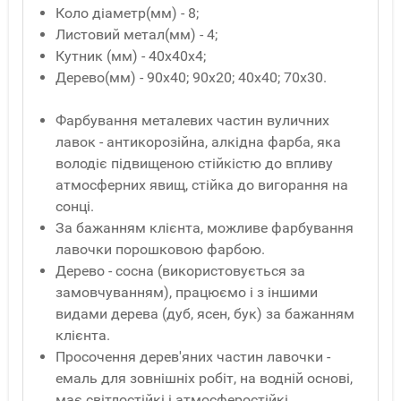
Коло діаметр(мм) - 8;
Листовий метал(мм) - 4;
Кутник (мм) - 40x40x4;
Дерево(мм) - 90x40; 90x20; 40x40; 70x30.
Фарбування металевих частин вуличних
лавок - антикорозійна, алкідна фарба, яка
володіє підвищеною стійкістю до впливу
атмосферних явищ, стійка до вигорання на
сонці.
За бажанням клієнта, можливе фарбування
лавочки порошковою фарбою.
Дерево - сосна (використовується за
замовчуванням), працюємо і з іншими
видами дерева (дуб, ясен, бук) за бажанням
клієнта.
Просочення дерев'яних частин лавочки -
емаль для зовнішніх робіт, на водній основі,
має світлостійкі і атмосферостійкі