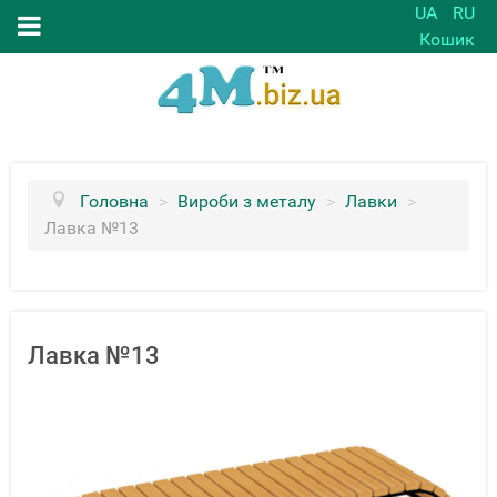
UA
RU
Кошик
Головна
>
Вироби з металу
>
Лавки
>
Лавка №13
Лавка №13