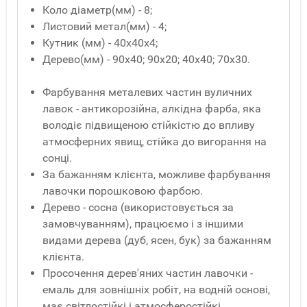
Коло діаметр(мм) - 8;
Листовий метал(мм) - 4;
Кутник (мм) - 40x40x4;
Дерево(мм) - 90x40; 90x20; 40x40; 70x30.
Фарбування металевих частин вуличних
лавок - антикорозійна, алкідна фарба, яка
володіє підвищеною стійкістю до впливу
атмосферних явищ, стійка до вигорання на
сонці.
За бажанням клієнта, можливе фарбування
лавочки порошковою фарбою.
Дерево - сосна (використовується за
замовчуванням), працюємо і з іншими
видами дерева (дуб, ясен, бук) за бажанням
клієнта.
Просочення дерев'яних частин лавочки -
емаль для зовнішніх робіт, на водній основі,
має світлостійкі і атмосферостійкі