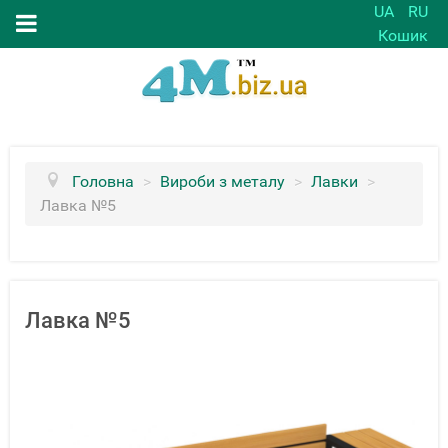
UA
RU
Кошик
Головна
>
Вироби з металу
>
Лавки
>
Лавка №5
Лавка №5