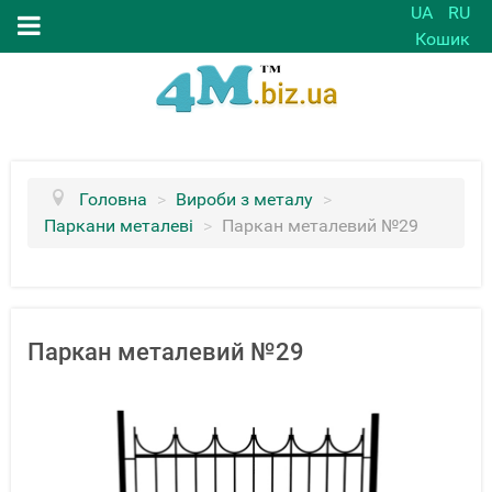
UA
RU
Кошик
Головна
>
Вироби з металу
>
Паркани металеві
>
Паркан металевий №29
Паркан металевий №29